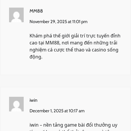
MM88
November 29, 2025 at 11:01 pm
Khám phá thế giới giải trí trực tuyến đỉnh
cao tại
MM88
, nơi mang đến những trải
nghiệm cá cược thể thao và casino sống
động.
iwin
December 1, 2025 at 10:17 am
iwin
– nền tảng game bài đổi thưởng uy