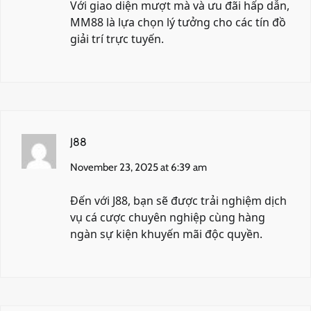
Với giao diện mượt mà và ưu đãi hấp dẫn,
MM88
là lựa chọn lý tưởng cho các tín đồ
giải trí trực tuyến.
J88
November 23, 2025 at 6:39 am
Đến với
J88
, bạn sẽ được trải nghiệm dịch
vụ cá cược chuyên nghiệp cùng hàng
ngàn sự kiện khuyến mãi độc quyền.