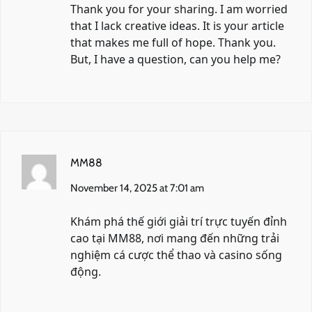
Thank you for your sharing. I am worried
that I lack creative ideas. It is your article
that makes me full of hope. Thank you.
But, I have a question, can you help me?
MM88
November 14, 2025 at 7:01 am
Khám phá thế giới giải trí trực tuyến đỉnh
cao tại
MM88
, nơi mang đến những trải
nghiệm cá cược thể thao và casino sống
động.