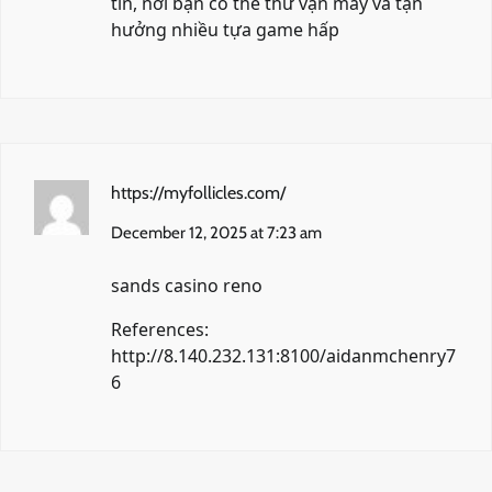
tín, nơi bạn có thể thử vận may và tận
hưởng nhiều tựa game hấp
https://myfollicles.com/
December 12, 2025 at 7:23 am
sands casino reno
References:
http://8.140.232.131:8100/aidanmchenry7
6