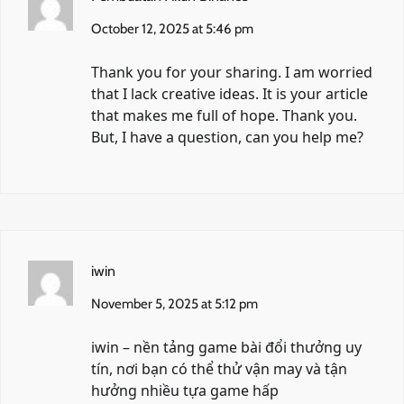
October 12, 2025 at 5:46 pm
Thank you for your sharing. I am worried
that I lack creative ideas. It is your article
that makes me full of hope. Thank you.
But, I have a question, can you help me?
iwin
November 5, 2025 at 5:12 pm
iwin
– nền tảng game bài đổi thưởng uy
tín, nơi bạn có thể thử vận may và tận
hưởng nhiều tựa game hấp