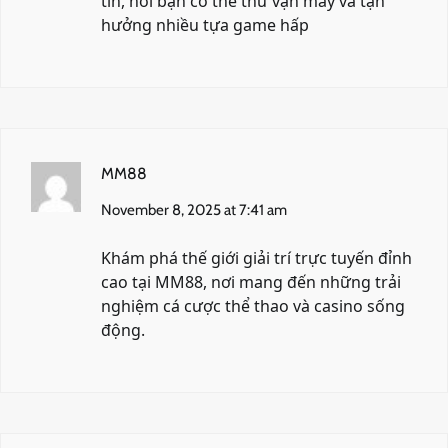
tín, nơi bạn có thể thử vận may và tận
hưởng nhiều tựa game hấp
MM88
November 8, 2025 at 7:41 am
Khám phá thế giới giải trí trực tuyến đỉnh
cao tại
MM88
, nơi mang đến những trải
nghiệm cá cược thể thao và casino sống
động.