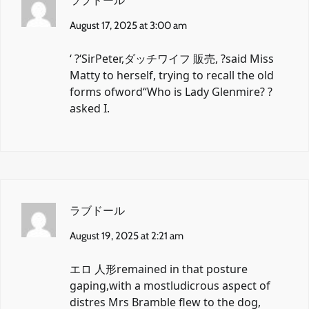
ラブドール
August 17, 2025 at 3:00 am
‘ ?‘SirPeter,
ダッチワイフ 販売
, ?said Miss
Matty to herself, trying to recall the old
forms ofword“Who is Lady Glenmire? ?
asked I.
ラブドール
August 19, 2025 at 2:21 am
エロ 人形
remained in that posture
gaping,with a mostludicrous aspect of
distres Mrs Bramble flew to the dog,