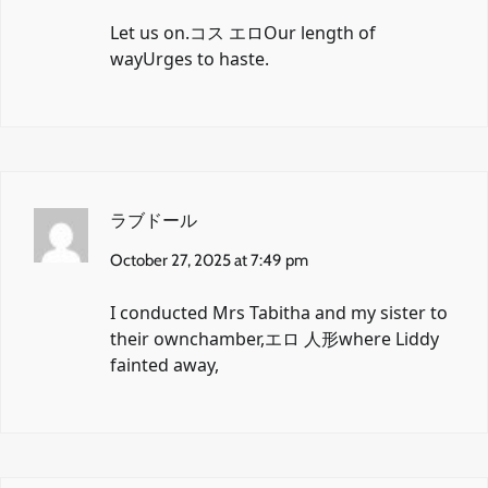
Let us on.
コス エロ
Our length of
wayUrges to haste.
ラブドール
October 27, 2025 at 7:49 pm
I conducted Mrs Tabitha and my sister to
their ownchamber,
エロ 人形
where Liddy
fainted away,