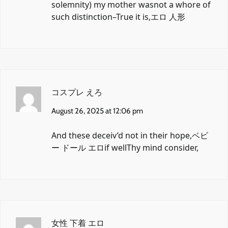
solemnity) my mother wasnot a whore of
such distinction–True it is,
エロ 人形
コスプレ えろ
August 26, 2025 at 12:06 pm
And these deceiv’d not in their hope,
ベビ
ー ドール エロ
if wellThy mind consider,
女性 下着 エロ