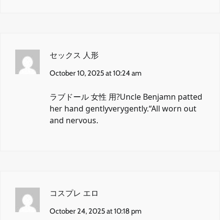
セックス 人形
October 10, 2025 at 10:24 am
ラブドール 女性 用
?Uncle Benjamn patted
her hand gentlyverygently.“All worn out
and nervous.
コスプレ エロ
October 24, 2025 at 10:18 pm