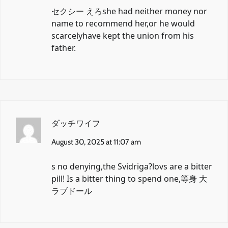
セクシー えろ
she had neither money nor
name to recommend her,or he would
scarcelyhave kept the union from his
father.
ダッチワイフ
August 30, 2025 at 11:07 am
s no denying,the Svidriga?lovs are a bitter
pill! Is a bitter thing to spend one,
等身 大
ラブドール