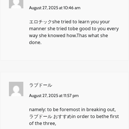
August 27, 2025 at 10:46 am
エロチック
she tried to learn you your
manner she tried tobe good to you every
way she knowed how.Thas what she
done.
ラブドール
August 27, 2025 at 11:57 pm
namely: to be foremost in breaking out,
ラブドール おすすめ
in order to bethe first
of the three,