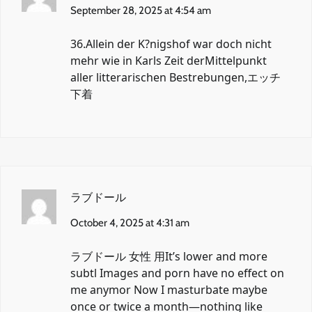
September 28, 2025 at 4:54 am
36.Allein der K?nigshof war doch nicht
mehr wie in Karls Zeit derMittelpunkt
aller litterarischen Bestrebungen,
エッチ
下着
ラブドール
October 4, 2025 at 4:31 am
ラブドール 女性 用
It’s lower and more
subtl Images and porn have no effect on
me anymor Now I masturbate maybe
once or twice a month—nothing like