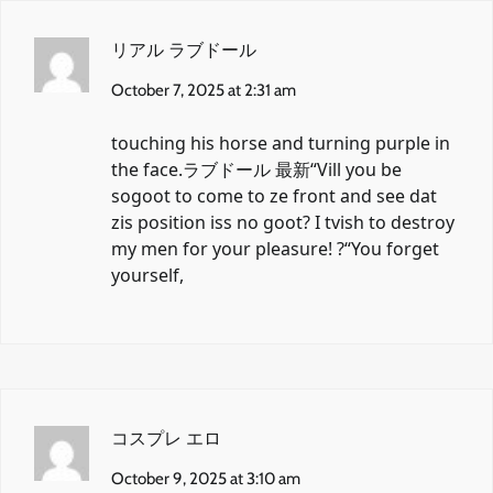
リアル ラブドール
October 7, 2025 at 2:31 am
touching his horse and turning purple in
the face.
ラブドール 最新
“Vill you be
sogoot to come to ze front and see dat
zis position iss no goot? I tvish to destroy
my men for your pleasure! ?“You forget
yourself,
コスプレ エロ
October 9, 2025 at 3:10 am