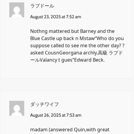
ラブドール
August 23, 2025 at 7:52 am
Nothng mattered but Barney and the
Blue Castle up back n Mstaw“Who do you
suppose called to see me the other day? ?
asked CousnGeorgana archly.
高級 ラブド
ール
Valancy t gues“Edward Beck.
ダッチワイフ
August 26, 2025 at 7:53 am
madam (answered Quin,with great