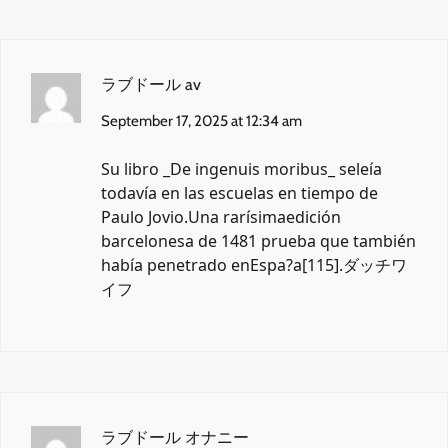
ラブドール av
September 17, 2025 at 12:34 am
Su libro _De ingenuis moribus_ seleía
todavía en las escuelas en tiempo de
Paulo Jovio.Una rarísimaedición
barcelonesa de 1481 prueba que también
había penetrado enEspa?a[115].
ダッチワ
イフ
ラブドール オナニー