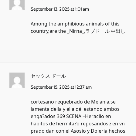
September 13, 2025 at 1:01 am
Among the amphibious animals of this
country,are the _Nirna_,
ラブドール 中出し
セックス ドール
September 15, 2025 at 12:37 am
cortesano requebrado de Melania,se
lamenta della y ella dél estando ambos
enga?ados 369 SCENA –Heraclio en
habitos de hermita?o reposandose en vn
prado dan con el Asosio y Doleria hechos