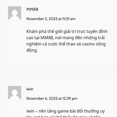
MM88
November 5, 2025 at 11:01 am
Khám phá thế giới giải trí trực tuyến đỉnh
cao tại
MM88
, nơi mang đến những trải
nghiệm cá cược thể thao và casino sống
động.
iwin
November 6, 2025 at 12:39 pm
iwin
– nền tảng game bài đổi thưởng uy