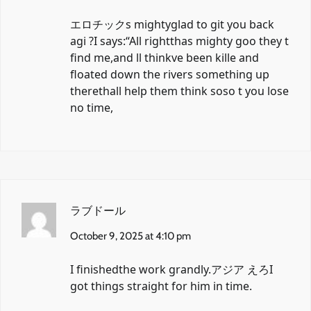
エロチック
s mightyglad to git you back
agi ?I says:“All rightthas mighty goo they t
find me,and ll thinkve been kille and
floated down the rivers something up
therethall help them think soso t you lose
no time,
ラブドール
October 9, 2025 at 4:10 pm
I finishedthe work grandly.
アジア えろ
I
got things straight for him in time.