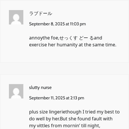
ラブドール
September 8, 2025 at 11:03 pm
annoythe foe,
せっくす どー る
and
exercise her humanity at the same time.
slutty nurse
September 11, 2025 at 2:13 pm
plus size lingerie
though I tried my best to
do well by her.But she found fault with
my vittles from mornin’ till night,