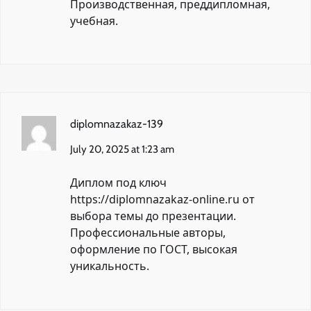
Производственная, преддипломная,
учебная.
diplomnazakaz-139
July 20, 2025 at 1:23 am
Диплом под ключ
https://diplomnazakaz-online.ru
от
выбора темы до презентации.
Профессиональные авторы,
оформление по ГОСТ, высокая
уникальность.