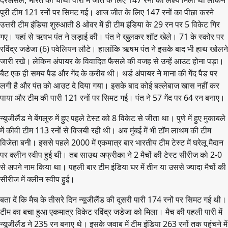
दरअसल, भारत को चौथी पारी में जीत के लिए 147 रनों का लक्ष्य मिला था लेकिन
पूरी टीम 121 रनों पर सिमट गई। आज जीत के लिए 147 रनों का पीछा करने
उत्तरी टीम इंडिया शुरुआती 8 ओवर में ही टीम इंडिया के 29 रन पर 5 विकेट गिर
गए। यहां से ऋषभ पंत ने लड़ाई की। पंत ने खुलकर शॉट खेले। 71 के स्कोर पर
रविंद्र जडेजा (6) पवेलियन लौटे। हालांकि ऋषभ पंत ने इसके बाद भी हाथ खोलने
जारी रखे। लेकिन अंपायर के विवादित फैसले की वजह से उन्हें आउट होना पड़ा।
बैट एक ही समय पैड और गेंद के करीब थी। थर्ड अंपायर ने माना की गेंद पैड पर
लगी है और पंत को आउट दे दिया गया। इसके बाद कोई बल्लेबाज खास नहीं कर
पाया और टीम की पारी 121 रनों पर सिमट गई। पंत ने 57 गेंद पर 64 रन बनाए।
न्यूजीलैंड ने बेंगलुरु में हुए पहले टेस्ट को 8 विकेट से जीता था। पुणे में हुए मुकाबले
में कीवी टीम 113 रनों से विजयी रही थी। अब मुंबई में भी टॉम लाथम की टीम
विजेता बनी। इससे पहले 2000 में एकमात्र बार भारतीय टीम टेस्ट में घरेलू मैदान
पर क्लीन स्वीप हुई थी। तब साउथ अफ्रीका ने 2 मैचों की टेस्ट सीरीज को 2-0
से अपने नाम किया था। पहली बार टीम इंडिया घर में तीन या उससे ज्यादा मैचों की
सीरीज में क्लीन स्वीप हुई।
बता दें कि मैच के तीसरे दिन न्यूजीलैंड की दूसरी पारी 174 रनों पर सिमट गई थी।
टीम का बचा हुआ एकमात्र विकेट रविंद्र जडेजा को मिला। मैच की पहली पारी में
न्यूजीलैंड ने 235 रन बनाए थे। इसके जवाब में टीम इंडिया 263 रनों तक पहुंचने में