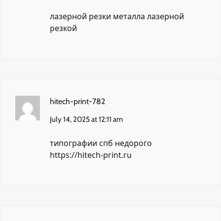
лазерной резки металла
лазерной
резкой
hitech-print-782
July 14, 2025 at 12:11 am
типографии спб недорого
https://hitech-print.ru