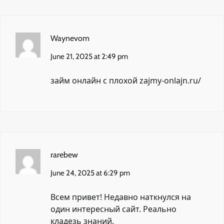
Waynevom
June 21, 2025 at 2:49 pm
займ онлайн с плохой
zajmy-onlajn.ru/
rarebew
June 24, 2025 at 6:29 pm
Всем привет! Недавно наткнулся на
один интересный сайт. Реально
кладезь знаний.