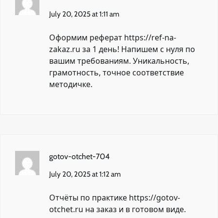
July 20, 2025 at 1:11 am
Оформим реферат
https://ref-na-
zakaz.ru
за 1 день! Напишем с нуля по
вашим требованиям. Уникальность,
грамотность, точное соответствие
методичке.
gotov-otchet-704
July 20, 2025 at 1:12 am
Отчёты по практике
https://gotov-
otchet.ru
на заказ и в готовом виде.