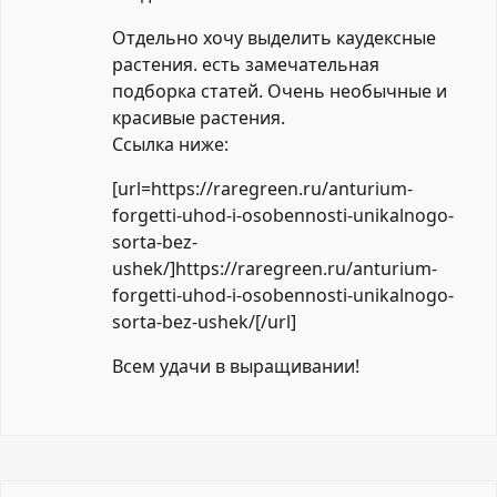
Отдельно хочу выделить каудексные
растения. есть замечательная
подборка статей. Очень необычные и
красивые растения.
Ссылка ниже:
[url=https://raregreen.ru/anturium-
forgetti-uhod-i-osobennosti-unikalnogo-
sorta-bez-
ushek/]https://raregreen.ru/anturium-
forgetti-uhod-i-osobennosti-unikalnogo-
sorta-bez-ushek/[/url]
Всем удачи в выращивании!