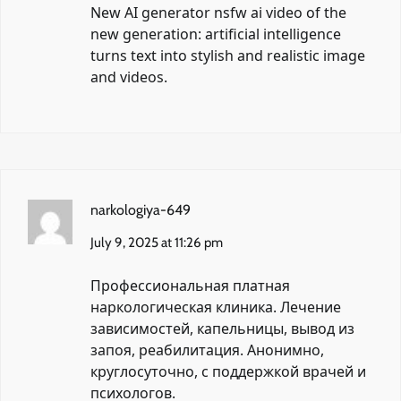
New AI generator
nsfw ai video
of the
new generation: artificial intelligence
turns text into stylish and realistic image
and videos.
narkologiya-649
July 9, 2025 at 11:26 pm
Профессиональная
платная
наркологическая клиника
. Лечение
зависимостей, капельницы, вывод из
запоя, реабилитация. Анонимно,
круглосуточно, с поддержкой врачей и
психологов.