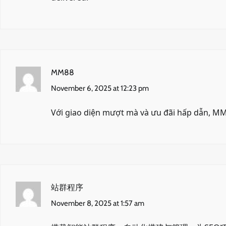
MM88
November 6, 2025 at 12:23 pm
Với giao diện mượt mà và ưu đãi hấp dẫn,
MM
站群程序
November 8, 2025 at 1:57 am