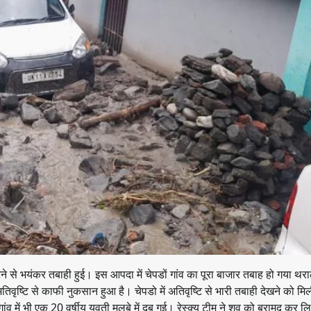
े से भयंकर तबाही हुई। इस आपदा में चेपडों गांव का पूरा बाजार तबाह हो गया थरा
वृष्टि से काफी नुकसान हुआ है। चेपडो में अतिवृष्टि से भारी तबाही देखने को मिल
ांव में भी एक 20 वर्षीय युवती मलबे में दब गई। रेस्क्यू टीम ने शव को बरामद कर लि