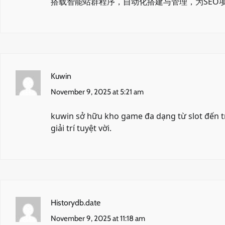
搭载智能站群程序，自动化搭建与管理，为SEO
Kuwin
November 9, 2025 at 5:21 am
kuwin
sở hữu kho game đa dạng từ slot đến t
giải trí tuyệt vời.
Historydb.date
November 9, 2025 at 11:18 am