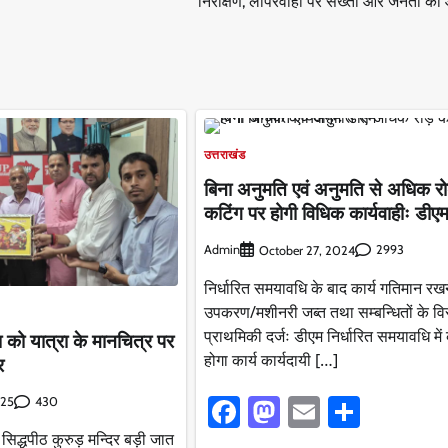
निरीक्षण, लापरवाही पर सख्ती और जनता को
उत्तराखंड
बिना अनुमति एवं अनुमति से अधिक र
कटिंग पर होगी विधिक कार्यवाहीः डीए
Admin
2993
October 27, 2024
निर्धारित समयावधि के बाद कार्य गतिमान रख
उपकरण/मशीनरी जब्त तथा सम्बन्धितों के विरू
प्राथमिकी दर्जः डीएम निर्धारित समयावधि मे
ा को यात्रा के मानचित्र पर
होगा कार्य कार्यदायी […]
र
Facebook
Mastodon
Email
Share
430
025
ी सिद्धपीठ कुरुड़ मन्दिर बड़ी जात