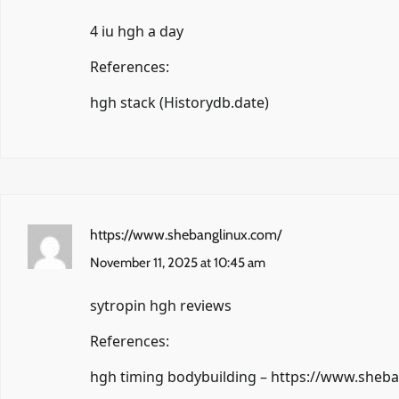
4 iu hgh a day
References:
hgh stack (
Historydb.date
)
https://www.shebanglinux.com/
November 11, 2025 at 10:45 am
sytropin hgh reviews
References:
hgh timing bodybuilding –
https://www.sheba