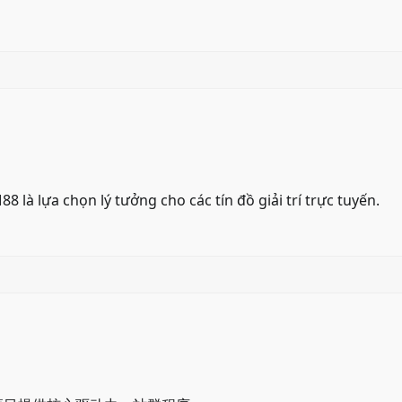
88
là lựa chọn lý tưởng cho các tín đồ giải trí trực tuyến.