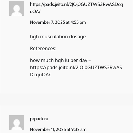
https://pads.jeito.nl/2JOj0GUZTWS3RwASDcq
uOA/
November 7, 2025 at 4:55 pm
hgh musculation dosage
References:
how much hgh iu per day –
https://pads.jeito.nl/2JOj0GUZTWS3RwAS
DcquOA/
,
prpack.ru
November 11, 2025 at 9:32 am