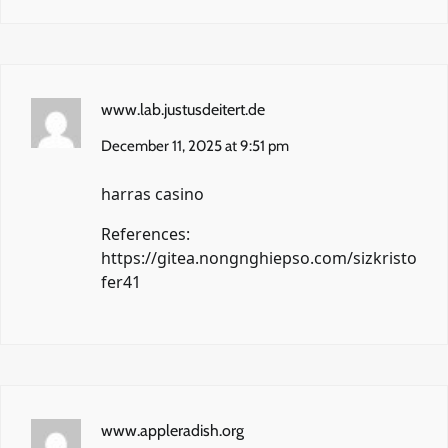
www.lab.justusdeitert.de
December 11, 2025 at 9:51 pm
harras casino
References:
https://gitea.nongnghiepso.com/sizkristo
fer41
www.appleradish.org