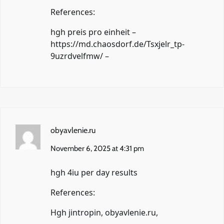
References:
hgh preis pro einheit –
https://md.chaosdorf.de/Tsxjelr_tp-
9uzrdvelfmw/
–
obyavlenie.ru
November 6, 2025 at 4:31 pm
hgh 4iu per day results
References:
Hgh jintropin,
obyavlenie.ru
,