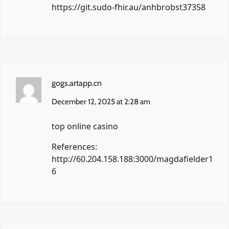
https://git.sudo-fhir.au/anhbrobst37358
gogs.artapp.cn
December 12, 2025 at 2:28 am
top online casino
References:
http://60.204.158.188:3000/magdafielder1
6