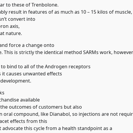
lar to these of Trenbolone.
bly result in features of as much as 10 – 15 kilos of muscle,
sn’t convert into
ron axis,
at nature.
 and force a change onto
e. This is strictly the identical method SARMs work, howeve
y to bind to all of the Androgen receptors
as it causes unwanted effects
e development.
sks
chandise available
k the outcomes of customers but also
an oral compound, like Dianabol, so injections are not requi
acet effects from this
t advocate this cycle from a health standpoint as a