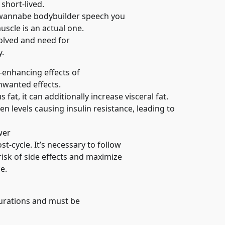
 short-lived.
g wannabe bodybuilder speech you
uscle is an actual one.
volved and need for
y.
h-enhancing effects of
nwanted effects.
t, it can additionally increase visceral fat.
n levels causing insulin resistance, leading to
wer
t-cycle. It’s necessary to follow
risk of side effects and maximize
ce
.
urations and must be