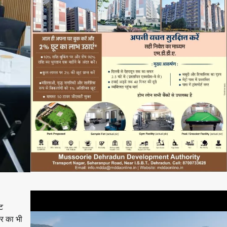
्ट
तर का भी