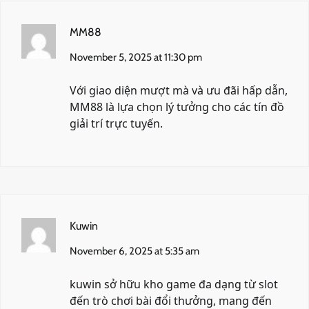
MM88
November 5, 2025 at 11:30 pm
Với giao diện mượt mà và ưu đãi hấp dẫn,
MM88
là lựa chọn lý tưởng cho các tín đồ
giải trí trực tuyến.
Kuwin
November 6, 2025 at 5:35 am
kuwin
sở hữu kho game đa dạng từ slot
đến trò chơi bài đổi thưởng, mang đến