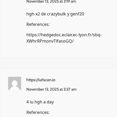
November 13, 2025 at 3:19 am
hgh-x2 de crazybulk y genf20
References:
https://hedgedoc.eclair.ec-lyon.fr/sbq-
XWhrRPmonvTlfasoGQ/
https://urlscan.io
November 13, 2025 at 3:37 am
4 iu hgh a day
References: