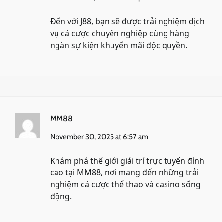
Đến với
J88
, bạn sẽ được trải nghiệm dịch
vụ cá cược chuyên nghiệp cùng hàng
ngàn sự kiện khuyến mãi độc quyền.
MM88
November 30, 2025 at 6:57 am
Khám phá thế giới giải trí trực tuyến đỉnh
cao tại
MM88
, nơi mang đến những trải
nghiệm cá cược thể thao và casino sống
động.