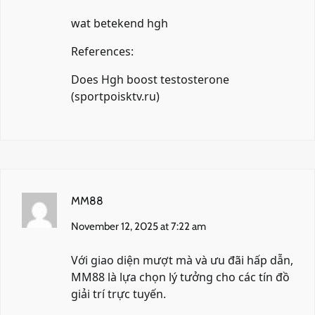
wat betekend hgh
References:
Does Hgh boost testosterone
(
sportpoisktv.ru
)
MM88
November 12, 2025 at 7:22 am
Với giao diện mượt mà và ưu đãi hấp dẫn,
MM88
là lựa chọn lý tưởng cho các tín đồ
giải trí trực tuyến.