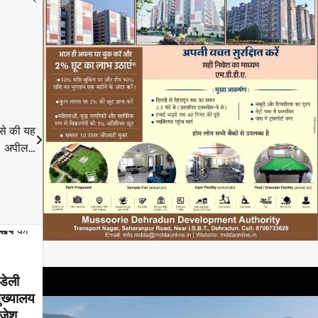
 से की यह
अपील…
 डेली
मुख्यालय
ाजेश