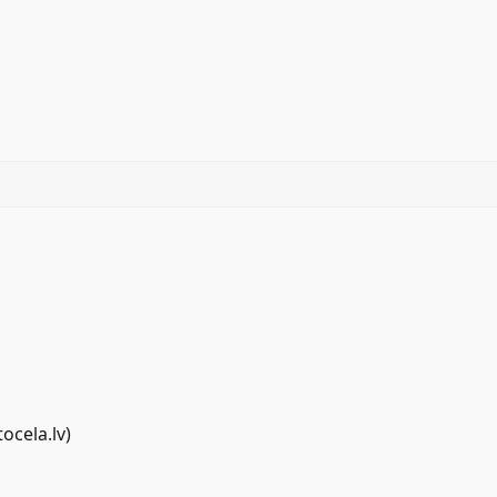
tocela.lv
)