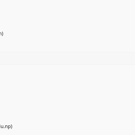
n
)
du.np
)