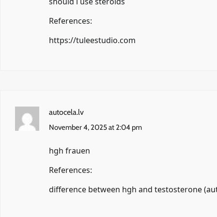
should i use steroids
References:
https://tuleestudio.com
autocela.lv
November 4, 2025 at 2:04 pm
hgh frauen
References:
difference between hgh and testosterone (
au