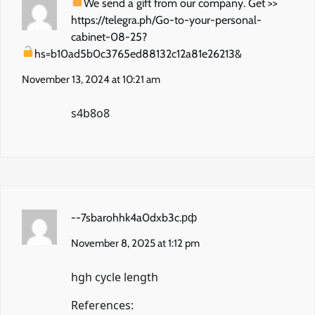
We send a gift from our company. Get >>
https://telegra.ph/Go-to-your-personal-
cabinet-08-25?
hs=b10ad5b0c3765ed88132c12a81e26213&
November 13, 2024 at 10:21 am
s4b8o8
--7sbarohhk4a0dxb3c.рф
November 8, 2025 at 1:12 pm
hgh cycle length
References: