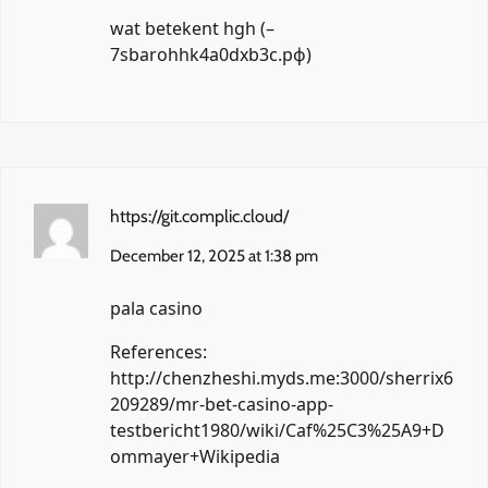
wat betekent hgh (
–
7sbarohhk4a0dxb3c.рф
)
https://git.complic.cloud/
December 12, 2025 at 1:38 pm
pala casino
References:
http://chenzheshi.myds.me:3000/sherrix6
209289/mr-bet-casino-app-
testbericht1980/wiki/Caf%25C3%25A9+D
ommayer+Wikipedia