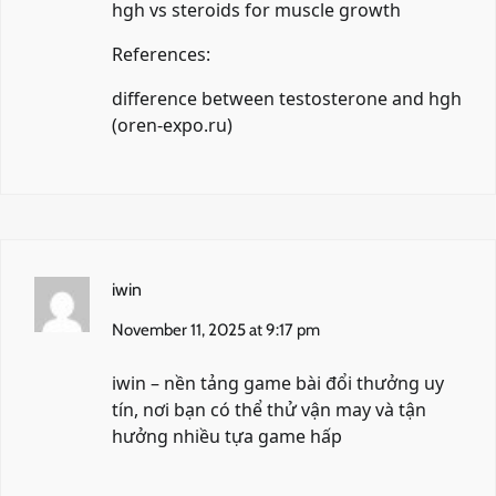
hgh vs steroids for muscle growth
References:
difference between testosterone and hgh
(
oren-expo.ru
)
iwin
November 11, 2025 at 9:17 pm
iwin
– nền tảng game bài đổi thưởng uy
tín, nơi bạn có thể thử vận may và tận
hưởng nhiều tựa game hấp