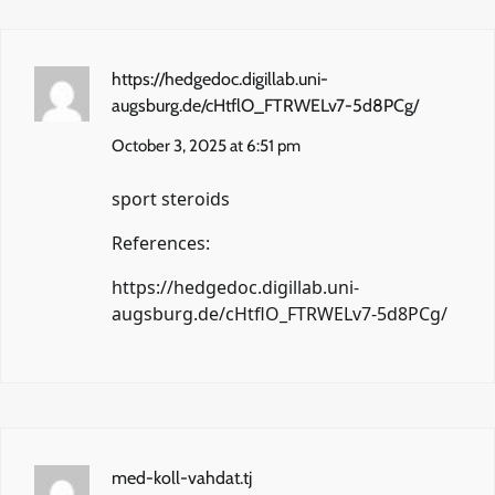
https://hedgedoc.digillab.uni-
augsburg.de/cHtflO_FTRWELv7-5d8PCg/
October 3, 2025 at 6:51 pm
sport steroids
References:
https://hedgedoc.digillab.uni-
augsburg.de/cHtflO_FTRWELv7-5d8PCg/
med-koll-vahdat.tj