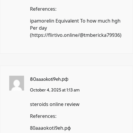
References:
ipamorelin Equivalent To how much hgh
Per day
(
https://flirtivo.online/@tmbericka79936
)
80aaaokoti9eh.рф
October 4, 2025 at 1:13 am
steroids online review
References:
80aaaokoti9eh.рф