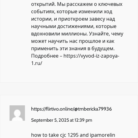
открытий. Мы расскажем о ключевых
событиях, которые изменили ход
истории, и приоткроем завесу над
научными достижениями, которые
вдохновили миллионы. Узнайте, чему
может научить нас прошлое и как
применить эти знания в будущем.
Подробнее –
https://vyvod-iz-zapoya-
1.ru/
https://flirtivo.online/@tmbericka79936
September 5, 2025 at 12:39 pm
how to take cjc 1295 and ipamorelin