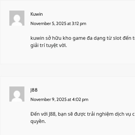
Kuwin
November 5, 2025 at 3:12 pm
kuwin
sở hữu kho game đa dạng từ slot đến t
giải trí tuyệt vời.
J88
November 9, 2025 at 4:02 pm
Đến với
J88
, bạn sẽ được trải nghiệm dịch vụ
quyền.