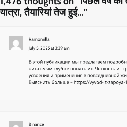
1,476 thoughts on “
पिछले वर्ष की
यात्रा, तैयारियां तेज हुई…
”
Ramonrilla
July 5, 2025 at 3:39 am
В этой публикации мы предлагаем подроб
читателям глубже понять их. Четкость и с
усвоения и применения в повседневной жи
Выяснить больше –
https://vyvod-iz-zapoya-1
Binance