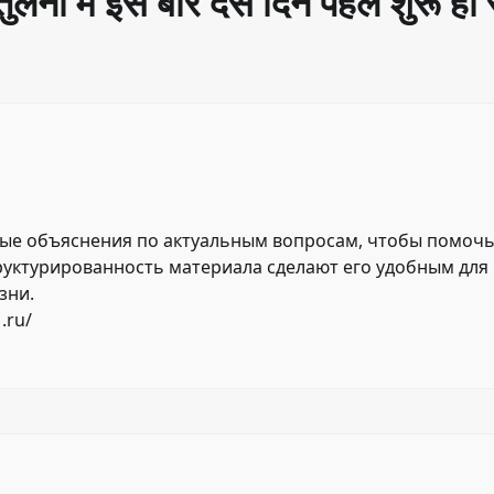
 तुलना में इस बार दस दिन पहले शुरू हो 
ные объяснения по актуальным вопросам, чтобы помоч
труктурированность материала сделают его удобным для
зни.
.ru/