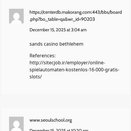
https://centerdb.makorang.com:443/bbs/board
.php?bo_table=qa&wr_id=90203
December 15, 2025 at 3:04 am
sands casino bethlehem
References:
http://sitecjob.ir/employer/online-
spielautomaten-kostenlos-16-000-gratis-
slots/
www.seoulschool.org
December 15, 2025 at 10:20 am