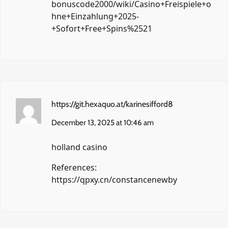
bonuscode2000/wiki/Casino+Freispiele+o
hne+Einzahlung+2025-
+Sofort+Free+Spins%2521
https://git.hexaquo.at/karinesifford8
December 13, 2025 at 10:46 am
holland casino
References:
https://qpxy.cn/constancenewby