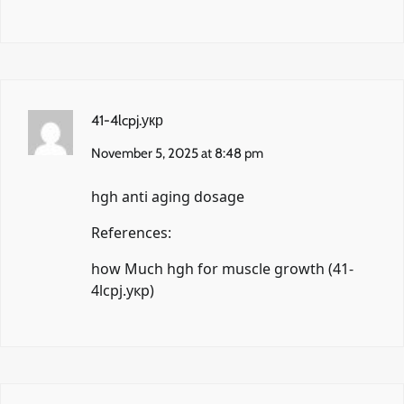
41-4lcpj.укр
November 5, 2025 at 8:48 pm
hgh anti aging dosage
References:
how Much hgh for muscle growth (
41-
4lcpj.укр
)