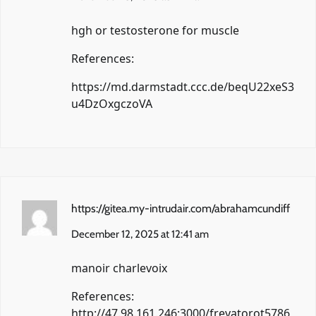
hgh or testosterone for muscle
References:
https://md.darmstadt.ccc.de/beqU22xeS3
u4DzOxgczoVA
https://gitea.my-intrudair.com/abrahamcundiff
December 12, 2025 at 12:41 am
manoir charlevoix
References:
http://47.98.161.246:3000/freyatorot5786