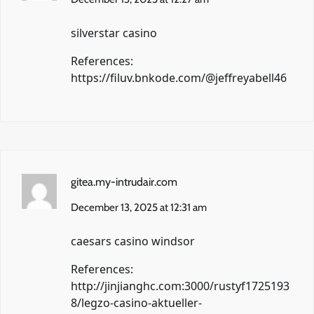
silverstar casino
References:
https://filuv.bnkode.com/@jeffreyabell46
gitea.my-intrudair.com
December 13, 2025 at 12:31 am
caesars casino windsor
References:
http://jinjianghc.com:3000/rustyf1725193
8/legzo-casino-aktueller-