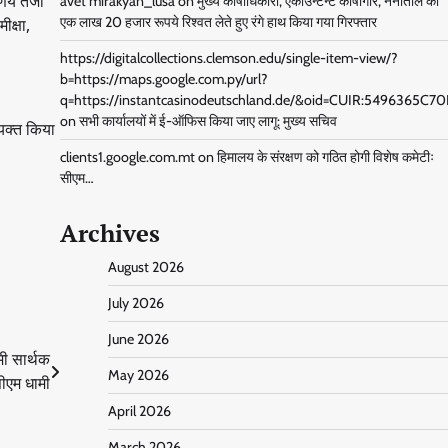
्णय तेजी
avet mirakyan_lusa
on
मुख्य कोषाधिकारी, एकाउन्टेन्ट कोषागार, नैनीताल को
एक लाख 20 हजार रूपये रिश्वत लेते हुए रंगे हाथ किया गया गिरफ्तार
ीक्षा,
https://digitalcollections.clemson.edu/single-item-view/?
b=https://maps.google.com.py/url?
q=https://instantcasinodeutschland.de/&oid=CUIR:5496365
on
सभी कार्यालयों में ई-ऑफिस किया जाए लागू: मुख्य सचिव
्यक्त किया
clients1.google.com.mt
on
हिमालय के संरक्षण को गठित होगी विशेष कमेटीः
सीएम…
Archives
August 2026
July 2026
June 2026
मी सार्थक
May 2026
सीएम धामी
April 2026
March 2026