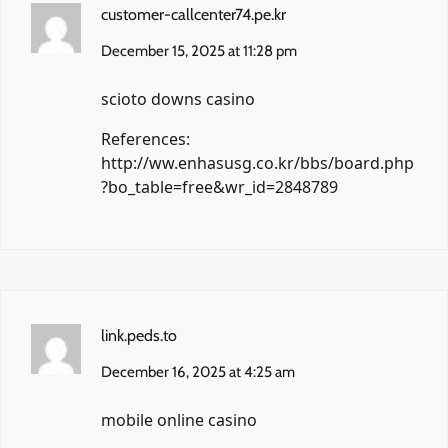
customer-callcenter74.pe.kr
December 15, 2025 at 11:28 pm
scioto downs casino
References:
http://ww.enhasusg.co.kr/bbs/board.php
?bo_table=free&wr_id=2848789
link.peds.to
December 16, 2025 at 4:25 am
mobile online casino