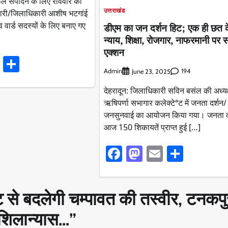
फल संपादन के लिए रविवार को
उत्तराखंड
कारी/जिलाधिकारी आशीष भटगांई
ष व वार्ड सदस्यों के लिए बनाए गए
डीएम का जन दर्शन हिट; एक ही छत क
न्याय, शिक्षा, रोजगार, नाफरमानी पर 
एक्शन
ook
stodon
Email
Share
Admin
194
June 23, 2025
देहरादून: जिलाधिकारी सविन बसंल की अध्यक्ष
ऋषिपर्णा सभागार कलेक्टेªट में जनता दर्शन/
जनसुनवाई का आयोजन किया गया। जनता दर्
आज 150 शिकायतें प्राप्त हुई […]
Facebook
Mastodon
Email
Share
ट से बदलेगी चम्पावत की तस्वीर, टनकपुर
शिलान्यास…
”