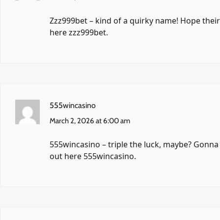
Zzz999bet – kind of a quirky name! Hope their 
here
zzz999bet
.
555wincasino
March 2, 2026 at 6:00 am
555wincasino – triple the luck, maybe? Gonn
out here
555wincasino
.