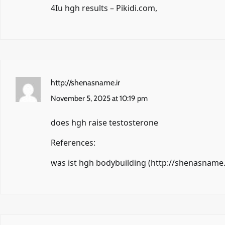
4Iu hgh results –
Pikidi.com
,
http://shenasname.ir
November 5, 2025 at 10:19 pm
does hgh raise testosterone
References:
was ist hgh bodybuilding (
http://shenasname.