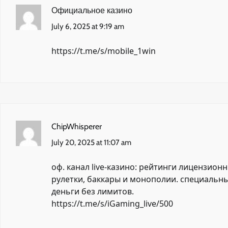
Официальное казино
July 6, 2025 at 9:19 am
https://t.me/s/mobile_1win
ChipWhisperer
July 20, 2025 at 11:07 am
оф. канал live-казино: рейтинги лицензион
рулетки, баккары и монополии. специальн
деньги без лимитов.
https://t.me/s/iGaming_live/500