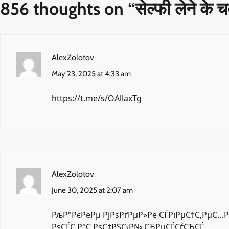
856 thoughts on “
सेल्फी लेने के च
AlexZolotov
May 23, 2025 at 4:33 am
https://t.me/s/OAllaxTg
AlexZolotov
June 30, 2025 at 2:07 am
РљР°РєРёРµ РјРѕРґРµР»Рё СЃРїРµС†С‚РµС…Р
РѕСЃС‚Р°С‚РѕС‡РЅС‹Р№ СЂРµСЃСѓСЂСЃ