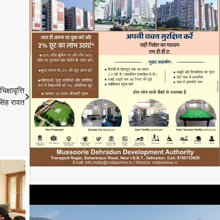
्षावृत्ति
िंह रावत