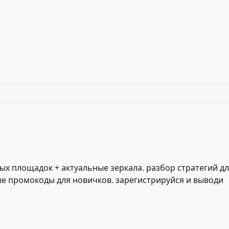
ных площадок + актуальные зеркала. разбор стратегий д
ые промокоды для новичков. зарегистрируйся и выводи