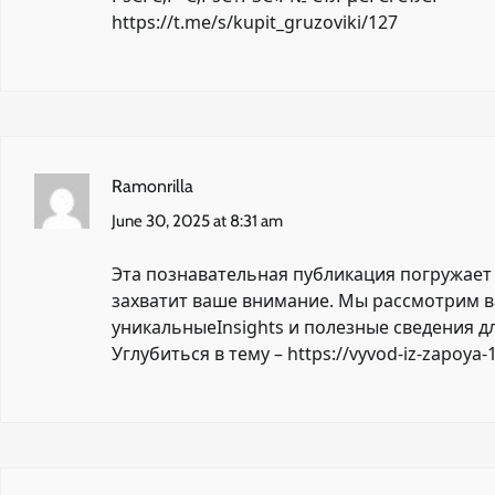
https://t.me/s/kupit_gruzoviki/127
Ramonrilla
June 30, 2025 at 8:31 am
Эта познавательная публикация погружает 
захватит ваше внимание. Мы рассмотрим в
уникальныеInsights и полезные сведения д
Углубиться в тему –
https://vyvod-iz-zapoya-1