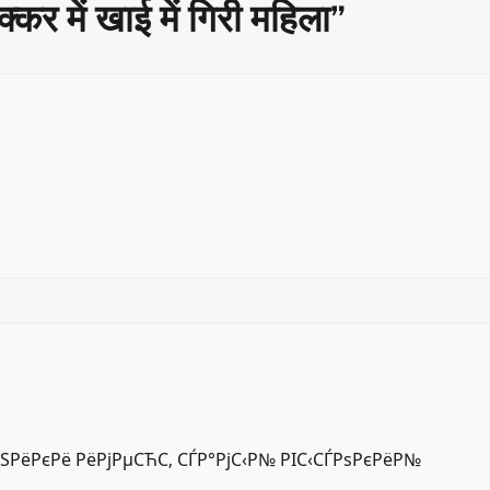
क्कर में खाई में गिरी महिला
”
ЅРёРєРё РёРјРµСЋС‚ СЃР°РјС‹Р№ РІС‹СЃРѕРєРёР№