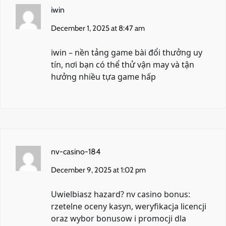
iwin
December 1, 2025 at 8:47 am
iwin
– nền tảng game bài đổi thưởng uy
tín, nơi bạn có thể thử vận may và tận
hưởng nhiều tựa game hấp
nv-casino-184
December 9, 2025 at 1:02 pm
Uwielbiasz hazard?
nv casino bonus
:
rzetelne oceny kasyn, weryfikacja licencji
oraz wybor bonusow i promocji dla