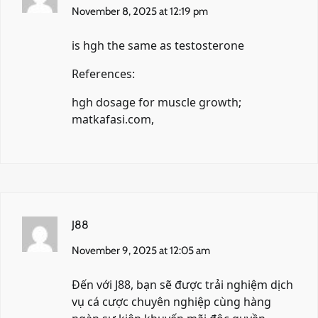
November 8, 2025 at 12:19 pm
is hgh the same as testosterone
References:
hgh dosage for muscle growth;
matkafasi.com
,
J88
November 9, 2025 at 12:05 am
Đến với
J88
, bạn sẽ được trải nghiệm dịch
vụ cá cược chuyên nghiệp cùng hàng