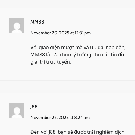
MM88
November 20, 2025 at 12:31 pm
Với giao diện mượt mà và ưu đãi hấp dẫn,
MM88
là lựa chọn lý tưởng cho các tín đồ
giải trí trực tuyến.
J88
November 22, 2025 at 8:24 am
Đến với
J88
, bạn sẽ được trải nghiệm dịch