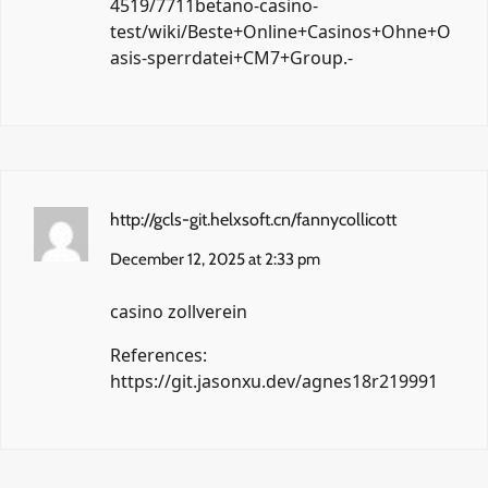
4519/7711betano-casino-
test/wiki/Beste+Online+Casinos+Ohne+O
asis-sperrdatei+CM7+Group.-
http://gcls-git.helxsoft.cn/fannycollicott
December 12, 2025 at 2:33 pm
casino zollverein
References:
https://git.jasonxu.dev/agnes18r219991