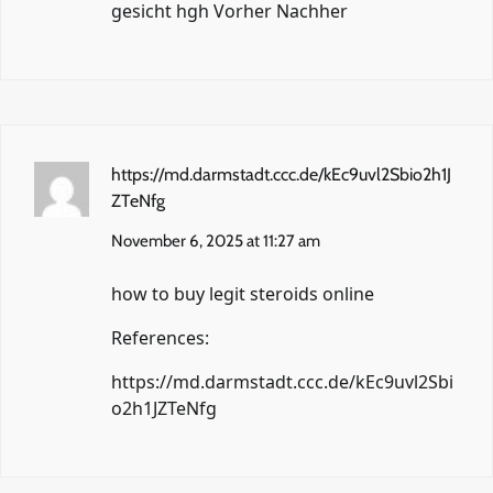
gesicht hgh Vorher Nachher
https://md.darmstadt.ccc.de/kEc9uvl2Sbio2h1J
ZTeNfg
November 6, 2025 at 11:27 am
how to buy legit steroids online
References:
https://md.darmstadt.ccc.de/kEc9uvl2Sbi
o2h1JZTeNfg