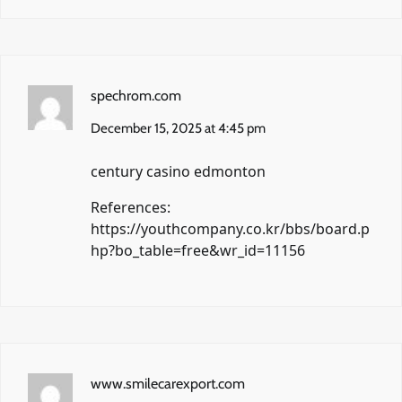
spechrom.com
December 15, 2025 at 4:45 pm
century casino edmonton
References:
https://youthcompany.co.kr/bbs/board.p
hp?bo_table=free&wr_id=11156
www.smilecarexport.com