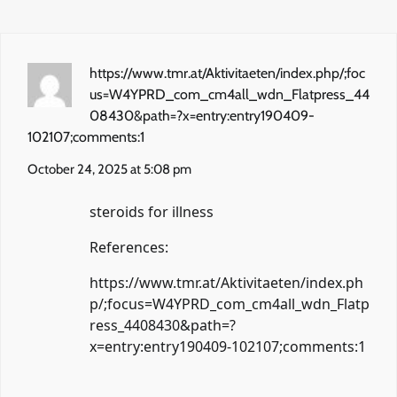
https://www.tmr.at/Aktivitaeten/index.php/;foc
us=W4YPRD_com_cm4all_wdn_Flatpress_44
08430&path=?x=entry:entry190409-
102107;comments:1
October 24, 2025 at 5:08 pm
steroids for illness
References:
https://www.tmr.at/Aktivitaeten/index.ph
p/;focus=W4YPRD_com_cm4all_wdn_Flatp
ress_4408430&path=?
x=entry:entry190409-102107;comments:1