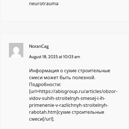
neurotrauma
NoranCag
August 18, 2025 at 10:03 am
Информация о сухие строительные
смеси может быть полезной.
Подробности:
[url=https://abisgroup.ru/articles/obzor-
vidov-suhih-stroitelnyh-smesej-i-ih-
primenenie-v-razlichnyh-stroitelnyh-
rabotah.htm]сухие строительные
смеси[/url].