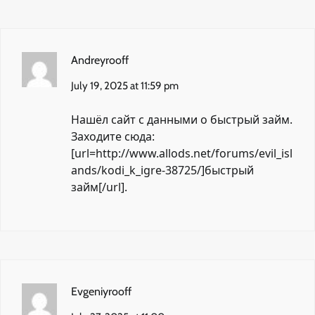
Andreyrooff
July 19, 2025 at 11:59 pm
Нашёл сайт с данными о быстрый займ.
Заходите сюда:
[url=http://www.allods.net/forums/evil_isl
ands/kodi_k_igre-38725/]быстрый
займ[/url].
Evgeniyrooff