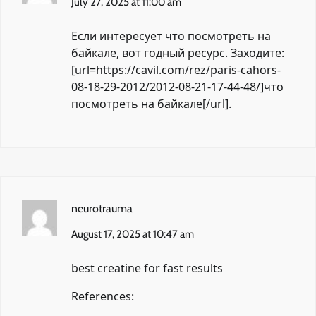
July 27, 2025 at 11:00 am
Если интересует что посмотреть на
байкале, вот годный ресурс. Заходите:
[url=https://cavil.com/rez/paris-cahors-
08-18-29-2012/2012-08-21-17-44-48/]что
посмотреть на байкале[/url].
neurotrauma
August 17, 2025 at 10:47 am
best creatine for fast results
References: