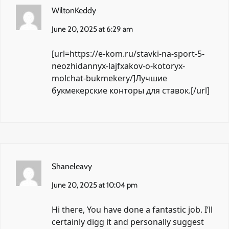
WiltonKeddy
June 20, 2025 at 6:29 am
[url=https://e-kom.ru/stavki-na-sport-5-
neozhidannyx-lajfxakov-o-kotoryx-
molchat-bukmekery/]Лучшие
букмекерские конторы для ставок.[/url]
Shaneleavy
June 20, 2025 at 10:04 pm
Hi there, You have done a fantastic job. I’ll
certainly digg it and personally suggest