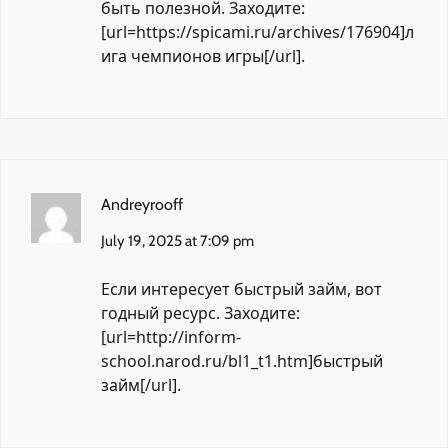
быть полезной. Заходите:
[url=https://spicami.ru/archives/176904]л
ига чемпионов игры[/url].
Andreyrooff
July 19, 2025 at 7:09 pm
Если интересует быстрый займ, вот
годный ресурс. Заходите:
[url=http://inform-
school.narod.ru/bl1_t1.htm]быстрый
займ[/url].