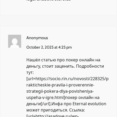
Anonymous
October 2, 2025 at 4:25 pm
Нашёл статью про покер онлайн на
деньгу, стоит заценить. Подробности
тут:
[url=https://socio.rin.ru/novosti/228325/p
rakticheskie-pravila-i-proverennie-
strategii-pokera-dlya-povisheniya-
uspeha-v-igre.html]покер онлайн на
деньги[/url].Инфа про Eternal evolution
может пригодиться. Ссылка:
[url=http://asadove.ru/wp-