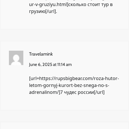
ur-v-gruziyu.html]сколько стоит тур в
грузию[/url].
Travelamink
June 6, 2025 at 11:14 am
[url=https://rupsbigbear.com/roza-hutor-
letom-gornyj-kurort-bez-snega-no-s-
adrenalinom/]7 чудес россии[/url]