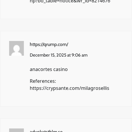
hp?bo_table=notice&wr_id=8214676
https://qrump.com/
December 15, 2025 at 9:06 am
anacortes casino
References:
https://crypsante.com/milagrosellis
advokatsthlm.se