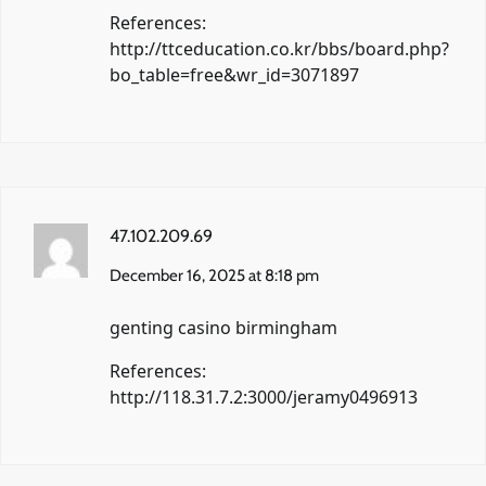
References:
http://ttceducation.co.kr/bbs/board.php?
bo_table=free&wr_id=3071897
47.102.209.69
December 16, 2025 at 8:18 pm
genting casino birmingham
References:
http://118.31.7.2:3000/jeramy0496913