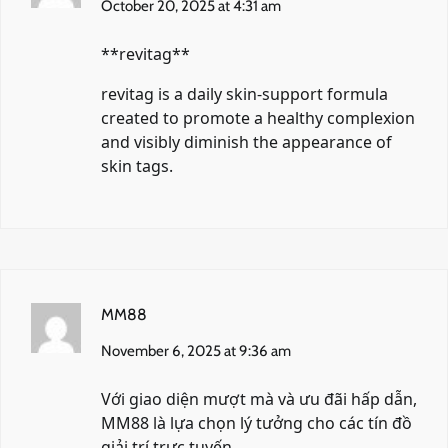
October 20, 2025 at 4:31 am
** revitag**
revitag
is a daily skin-support formula
created to promote a healthy complexion
and visibly diminish the appearance of
skin tags.
MM88
November 6, 2025 at 9:36 am
Với giao diện mượt mà và ưu đãi hấp dẫn,
MM88
là lựa chọn lý tưởng cho các tín đồ
giải trí trực tuyến.