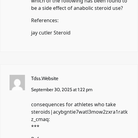
which of the following has been found to
be a side effect of anabolic steroid use?
References:
jay cutler Steroid
Tdss.Website
September 30, 2025 at 1:22 pm
consequences for athletes who take
steroids|acybgntie7watl3mow2zxra1ratk
z_cmaq:
***