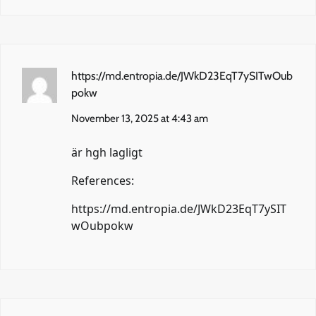
https://md.entropia.de/JWkD23EqT7ySITwOub
pokw
November 13, 2025 at 4:43 am
är hgh lagligt
References:
https://md.entropia.de/JWkD23EqT7ySIT
wOubpokw