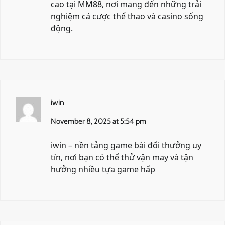
cao tại
MM88
, nơi mang đến những trải
nghiệm cá cược thể thao và casino sống
động.
iwin
November 8, 2025 at 5:54 pm
iwin
– nền tảng game bài đổi thưởng uy
tín, nơi bạn có thể thử vận may và tận
hưởng nhiều tựa game hấp