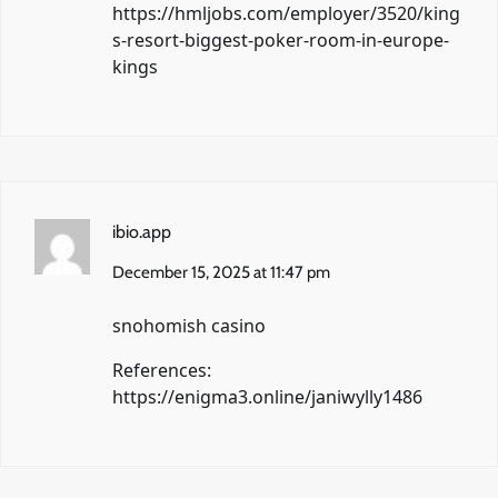
https://hmljobs.com/employer/3520/king
s-resort-biggest-poker-room-in-europe-
kings
ibio.app
December 15, 2025 at 11:47 pm
snohomish casino
References:
https://enigma3.online/janiwylly1486