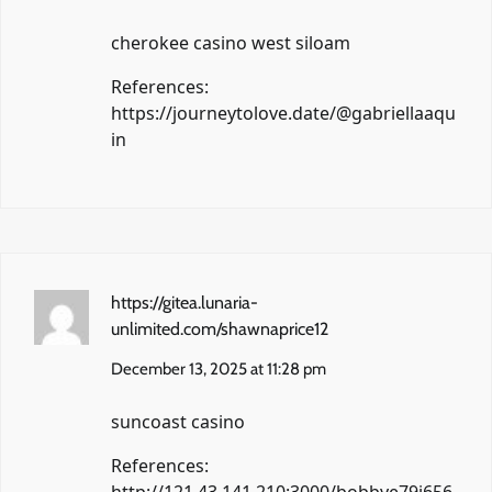
cherokee casino west siloam
References:
https://journeytolove.date/@gabriellaaqu
in
https://gitea.lunaria-
unlimited.com/shawnaprice12
December 13, 2025 at 11:28 pm
suncoast casino
References:
http://121.43.141.210:3000/bobbye79i656