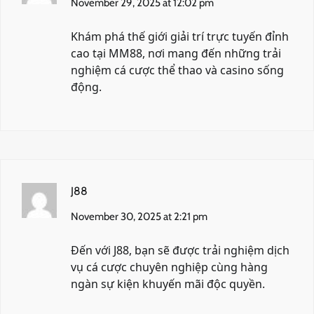
November 29, 2025 at 12:02 pm
Khám phá thế giới giải trí trực tuyến đỉnh
cao tại
MM88
, nơi mang đến những trải
nghiệm cá cược thể thao và casino sống
động.
J88
November 30, 2025 at 2:21 pm
Đến với
J88
, bạn sẽ được trải nghiệm dịch
vụ cá cược chuyên nghiệp cùng hàng
ngàn sự kiện khuyến mãi độc quyền.