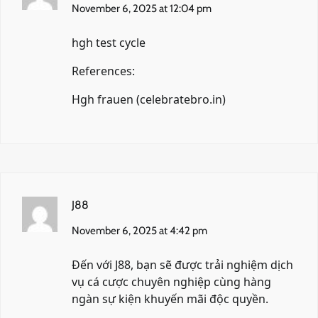
November 6, 2025 at 12:04 pm
hgh test cycle
References:
Hgh frauen (
celebratebro.in
)
J88
November 6, 2025 at 4:42 pm
Đến với
J88
, bạn sẽ được trải nghiệm dịch
vụ cá cược chuyên nghiệp cùng hàng
ngàn sự kiện khuyến mãi độc quyền.