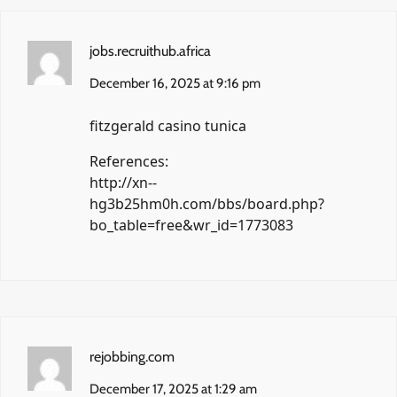
jobs.recruithub.africa
December 16, 2025 at 9:16 pm
fitzgerald casino tunica
References:
http://xn--
hg3b25hm0h.com/bbs/board.php?
bo_table=free&wr_id=1773083
rejobbing.com
December 17, 2025 at 1:29 am