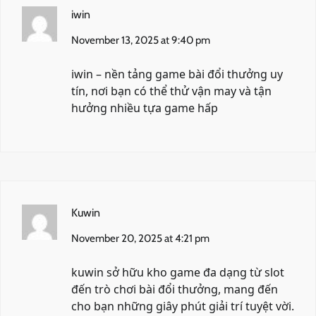
iwin
November 13, 2025 at 9:40 pm
iwin
– nền tảng game bài đổi thưởng uy
tín, nơi bạn có thể thử vận may và tận
hưởng nhiều tựa game hấp
Kuwin
November 20, 2025 at 4:21 pm
kuwin
sở hữu kho game đa dạng từ slot
đến trò chơi bài đổi thưởng, mang đến
cho bạn những giây phút giải trí tuyệt vời.