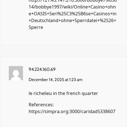
14/bobbye1997/wiki/Online+Casino+ohn
e+OASIS+Seri%25C3%25B6se+Casinos+in
+Deutschland+ohne+Sperrdatei+%2526+
Sperre
94.224.160.69
December 14, 2025 at 1:23 am
le richelieu in the french quarter
References:
https://simpra.org:3000/caridad5338607