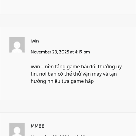
iwin
November 23, 2025 at 4:19 pm
iwin
– nền tảng game bài đổi thưởng uy
tín, nơi bạn có thể thử vận may và tận
hưởng nhiều tựa game hấp
MM88