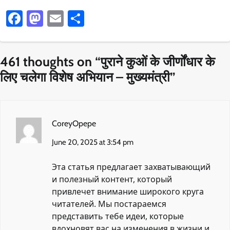
Facebook
Mastodon
Email
Share
461 thoughts on “
पुराने कुओं के जीर्णोंधार के
लिए चलेगा विशेष अभियान – मुख्यमंत्री
”
CoreyOpepe
June 20, 2025 at 3:54 pm
Эта статья предлагает захватывающий
и полезный контент, который
привлечет внимание широкого круга
читателей. Мы постараемся
представить тебе идеи, которые
вдохновят вас на изменения в жизни и