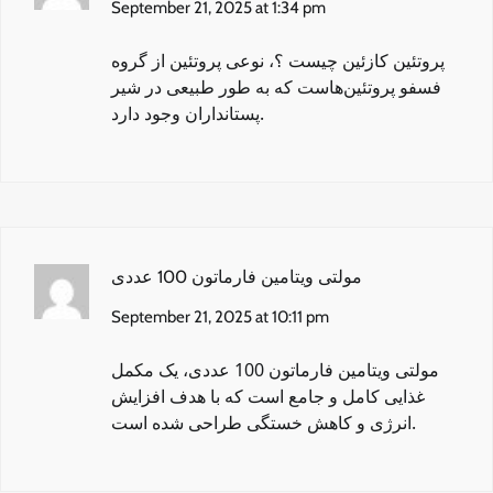
September 21, 2025 at 1:34 pm
پروتئین کازئین چیست ؟
، نوعی پروتئین از گروه
فسفو پروتئین‌هاست که به طور طبیعی در شیر
پستانداران وجود دارد.
مولتی ویتامین فارماتون 100 عددی
September 21, 2025 at 10:11 pm
مولتی ویتامین فارماتون 100 عددی
، یک مکمل
غذایی کامل و جامع است که با هدف افزایش
انرژی و کاهش خستگی طراحی شده است.