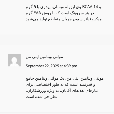
وی ایزوله ویسلی
، پودری با 6 گرم BCAA و 14
گرم EAA در هر سروینگ است که با روش
میکروفیلتراسیون جریان متقاطع تولید می‌شود.
مولتی ویتامین اپتی من
September 22, 2025 at 4:39 pm
مولتی ویتامین اپتی من
، یک مولتی ویتامین جامع
و قدرتمند است که به طور اختصاصی برای
نیازهای تغذیه‌ای آقایان، به ویژه ورزشکاران،
طراحی شده است.