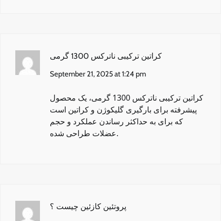
کراتین ترکیبی ناترکس 1300 گرمی
September 21, 2025 at 1:24 pm
کراتین ترکیبی ناترکس 1300 گرمی
، یک محصول
پیشرفته برای بارگیری گلیکوژن و کراتین است
که برای به حداکثر رساندن عملکرد و حجم
عضلات طراحی شده.
پروتئین کازئین چیست ؟