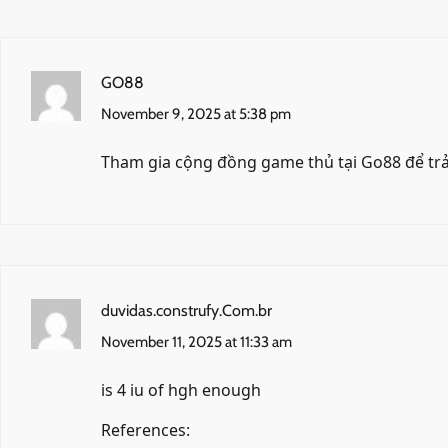
GO88
November 9, 2025 at 5:38 pm
Tham gia cộng đồng game thủ tại
Go88
để trả
duvidas.construfy.Com.br
November 11, 2025 at 11:33 am
is 4 iu of hgh enough
References: