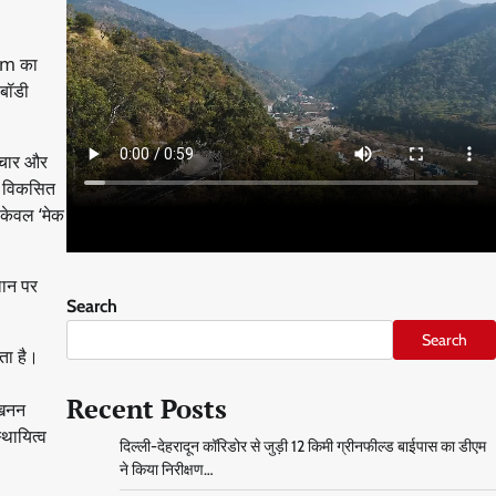
 Nm का
 बॉडी
वाचार और
की विकसित
 केवल ‘मेक
लान पर
Search
Search
ता है।
Recent Posts
 खनन
्थायित्व
दिल्ली-देहरादून कॉरिडोर से जुड़ी 12 किमी ग्रीनफील्ड बाईपास का डीएम
ने किया निरीक्षण…