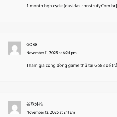
1 month hgh cycle [
duvidas.construfy.Com.br
]
GO88
November 11, 2025 at 6:24 pm
Tham gia cộng đồng game thủ tại
Go88
để trả
谷歌外推
November 12, 2025 at 2:11 am