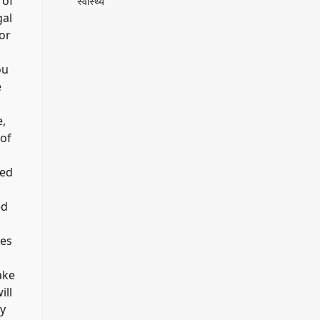
 of
स्वास्थ्य
gal
or
ou
e
e,
 of
ted
ed
nes
ake
ill
ty