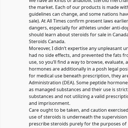
We have all kinds of anablolic steroid mercha
the market. Each of our products is made with 
guidelines can change, and some nations have 
sale). At All Times confirm present laws earli
dangers, especially for athletes under anti-do
should learn about steroids for sale in Cana
Steroids Canada.
Moreover, I didn’t expertise any unpleasant un
had no side effects, and prevented the fats f
use, so you’ll find a way to browse, evaluate, 
hormones are additionally in a posh legal po
for medical use beneath prescription, they ar
Administration (DEA). Some peptide hormone
as managed substances and their use is strict
substances and not utilizing a valid prescript
and imprisonment.
Care ought to be taken, and caution exercis
use of steroids is underneath the supervision o
prescribe steroids purely for the purposes of