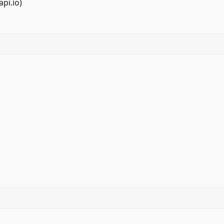
api.io
)