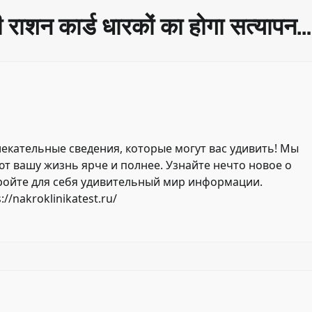
ी राशन कार्ड धारकों का होगा सत्यापन…
екательные сведения, которые могут вас удивить! Мы
т вашу жизнь ярче и полнее. Узнайте нечто новое о
ройте для себя удивительный мир информации.
://nakroklinikatest.ru/