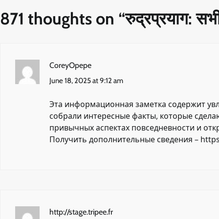
871 thoughts on “
रुद्रप्रयाग: सभ
CoreyOpepe
June 18, 2025 at 9:12 am
Эта информационная заметка содержит увл
собрали интересные факты, которые сделаю
привычных аспектах повседневности и отк
Получить дополнительные сведения –
https
http://stage.tripee.fr