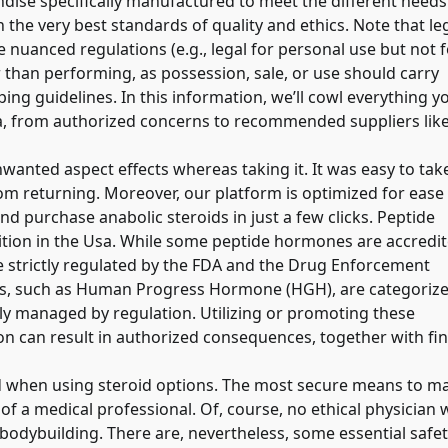
ndise specifically manufactured to meet the different needs
the very best standards of quality and ethics. Note that le
nuanced regulations (e.g., legal for personal use but not f
er than performing, as possession, sale, or use should carry
ping guidelines. In this information, we’ll cowl everything y
da, from authorized concerns to recommended suppliers lik
wanted aspect effects whereas taking it. It was easy to tak
rom returning. Moreover, our platform is optimized for ease
and purchase anabolic steroids in just a few clicks. Peptide
sition in the Usa. While some peptide hormones are accredi
e strictly regulated by the FDA and the Drug Enforcement
s, such as Human Progress Hormone (HGH), are categoriz
ly managed by regulation. Utilizing or promoting these
ion can result in authorized consequences, together with fi
ed when using steroid options. The most secure means to m
f a medical professional. Of, course, no ethical physician w
 bodybuilding. There are, nevertheless, some essential safe