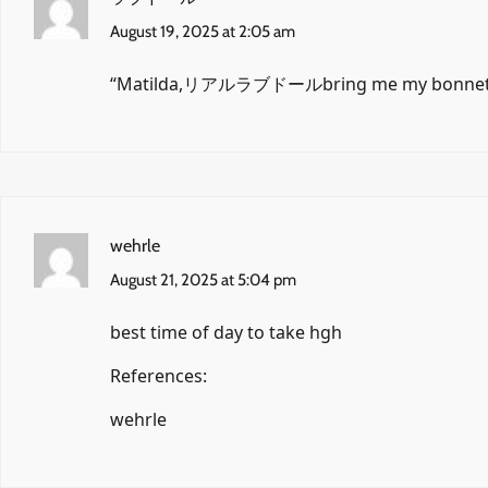
August 19, 2025 at 2:05 am
“Matilda,
リアルラブドール
bring me my bonnet
wehrle
August 21, 2025 at 5:04 pm
best time of day to take hgh
References:
wehrle