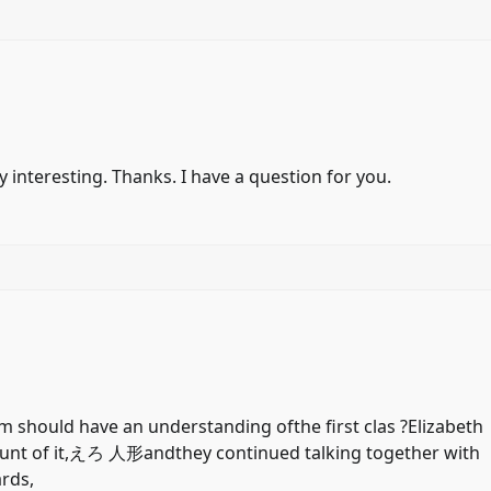
 interesting. Thanks. I have a question for you.
should have an understanding ofthe first clas ?Elizabeth
nt of it,
えろ 人形
andthey continued talking together with
ards,