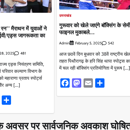
उत्तराखंड
गुरूवार को खेले जाएंगे बॉक्सिंग के सेम
 रन’’ मैराथन में युवाओं ने
फाइनल मुकाबले…
ईवी/एड्स जागरूकता का
Admin
542
February 5, 2025
आज छठवें दिन बुधवार को 38वें राष्ट्रीय खेलो
481
28, 2025
तहत पिथौरागढ़ के हरि सिंह थापा स्पोट्र्स क
 राज्य एड्स नियंत्रण समिति,
में चल रही बॉक्सिंग प्रतियोगिता में पुरूष […]
एवं परिवार कल्याण विभाग के
को महाराणा प्रताप स्पोर्ट्स
Facebook
Mastodon
Email
Share
और अन्य […]
ook
stodon
Email
Share
ी के अवसर पर सार्वजनिक अवकाश घोषि