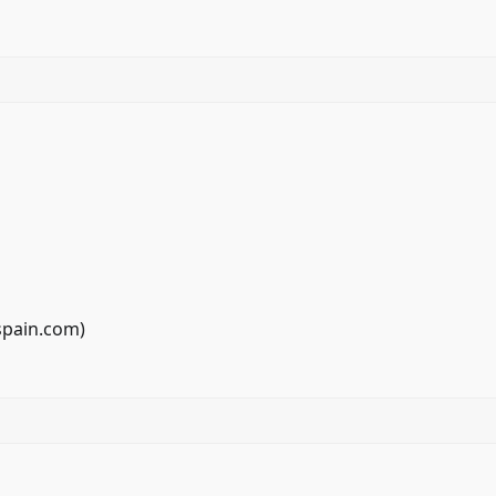
spain.com
)