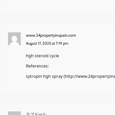
www.24propertyinspain.com
August 17, 2025 at 7:19 pm
hgh steroid cycle
References:
sytropin hgh spray (
http://www.24propertyin
ラブドール