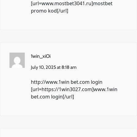
[url=www.mostbet3041.ru]mostbet
promo kod[/url]
1win_xiOi
July 10, 2025 at 8:18 am
http://www.1win
bet.com login
[url=https://1win3027.com]www.1win
bet.com login[/url]