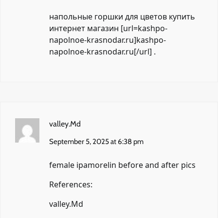
напольные горшки для цветов купить
интернет магазин [url=kashpo-
napolnoe-krasnodar.ru]kashpo-
napolnoe-krasnodar.ru[/url] .
valley.Md
September 5, 2025 at 6:38 pm
female ipamorelin before and after pics
References:
valley.Md