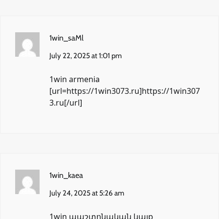
1win_saMl
July 22, 2025 at 1:01 pm
1win armenia
[url=https://1win3073.ru]https://1win307
3.ru[/url]
1win_kaea
July 24, 2025 at 5:26 am
1win պաշտոնական կայք