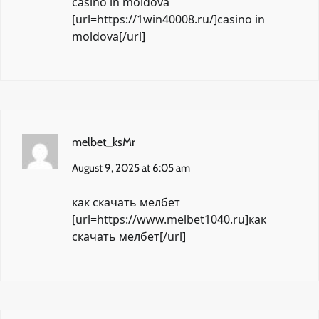
casino in moldova
[url=https://1win40008.ru/]casino in
moldova[/url]
melbet_ksMr
August 9, 2025 at 6:05 am
как скачать мелбет
[url=https://www.melbet1040.ru]как
скачать мелбет[/url]