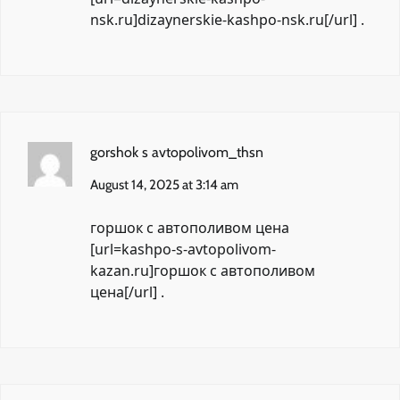
nsk.ru]dizaynerskie-kashpo-nsk.ru[/url] .
gorshok s avtopolivom_thsn
August 14, 2025 at 3:14 am
горшок с автополивом цена
[url=kashpo-s-avtopolivom-
kazan.ru]горшок с автополивом
цена[/url] .