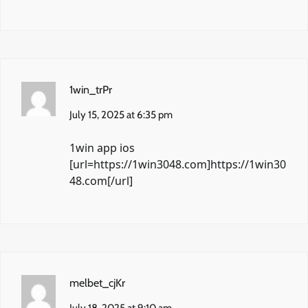
1win_trPr
July 15, 2025 at 6:35 pm
1win app ios
[url=https://1win3048.com]https://1win30
48.com[/url]
melbet_cjKr
July 18, 2025 at 9:10 am