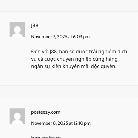
J88
November 7, 2025 at 6:03 pm
Đến với
J88
, bạn sẽ được trải nghiệm dịch
vụ cá cược chuyên nghiệp cùng hàng
ngàn sự kiện khuyến mãi độc quyền.
posteezy.com
November 8, 2025 at 12:10 pm
hgh steigern