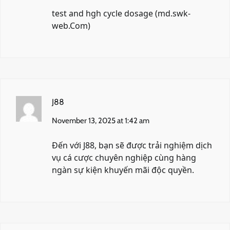
test and hgh cycle dosage (
md.swk-
web.Com
)
J88
November 13, 2025 at 1:42 am
Đến với
J88
, bạn sẽ được trải nghiệm dịch
vụ cá cược chuyên nghiệp cùng hàng
ngàn sự kiện khuyến mãi độc quyền.