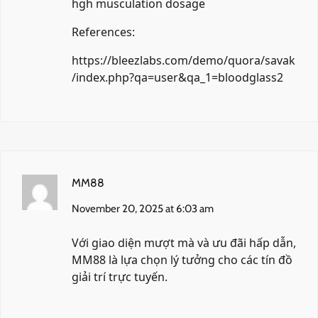
hgh musculation dosage
References:
https://bleezlabs.com/demo/quora/savak
/index.php?qa=user&qa_1=bloodglass2
MM88
November 20, 2025 at 6:03 am
Với giao diện mượt mà và ưu đãi hấp dẫn,
MM88
là lựa chọn lý tưởng cho các tín đồ
giải trí trực tuyến.