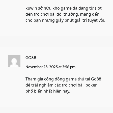
kuwin
sở hữu kho game đa dạng từ slot
đến trò chơi bài đổi thưởng, mang đến
cho bạn những giây phút giải trí tuyệt vời.
GO88
November 28, 2025 at 3:56 pm
Tham gia cộng đồng game thủ tại
Go88
để trải nghiệm các trò chơi bài, poker
phổ biến nhất hiện nay.