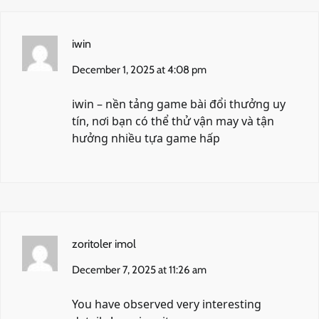
iwin
December 1, 2025 at 4:08 pm
iwin
– nền tảng game bài đổi thưởng uy
tín, nơi bạn có thể thử vận may và tận
hưởng nhiều tựa game hấp
zoritoler imol
December 7, 2025 at 11:26 am
You have observed very interesting