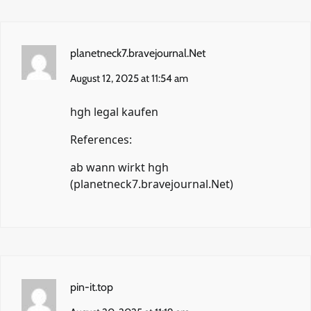
planetneck7.bravejournal.Net
August 12, 2025 at 11:54 am
hgh legal kaufen
References:
ab wann wirkt hgh
(
planetneck7.bravejournal.Net
)
pin-it.top