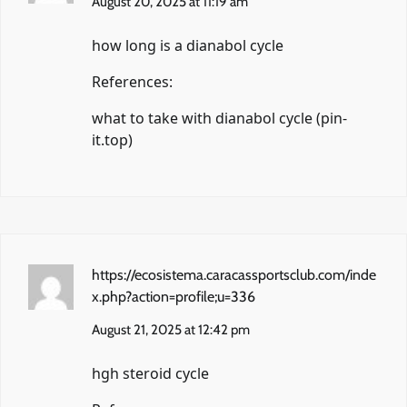
August 20, 2025 at 11:19 am
how long is a dianabol cycle
References:
what to take with dianabol cycle (
pin-
it.top
)
https://ecosistema.caracassportsclub.com/inde
x.php?action=profile;u=336
August 21, 2025 at 12:42 pm
hgh steroid cycle