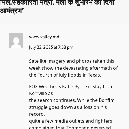
मिले,सहकारिता मंत्री, मेलों के शुभारंभ का दिया
आमंत्रण
”
www.valley.md
July 23, 2025 at 7:58 pm
Satellite imagery and photos taken this
week show the devastating aftermath of
the Fourth of July floods in Texas.
FOX Weather’s Katie Byrne is stay from
Kerrville as
the search continues. While the Bonfim
struggle goes down as a loss on his
record,
quite a few media outlets and fighters
complained that Thompson deserved