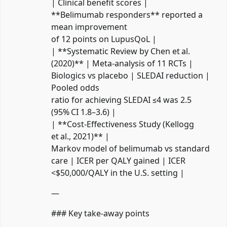
| Clinical benefit scores |
**Belimumab responders** reported a
mean improvement
of 12 points on LupusQoL |
| **Systematic Review by Chen et al.
(2020)** | Meta‑analysis of 11 RCTs |
Biologics vs placebo | SLEDAI reduction |
Pooled odds
ratio for achieving SLEDAI ≤4 was 2.5
(95% CI 1.8–3.6) |
| **Cost‑Effectiveness Study (Kellogg
et al., 2021)** |
Markov model of belimumab vs standard
care | ICER per QALY gained | ICER
<$50,000/QALY in the U.S. setting |
—
### Key take‑away points