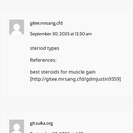
gitee.mrsang.cfd
September 30, 2025 at 12:50 am
steriod types
References:
best steroids for muscle gain
[http://gitee.mrsang.cfd/gdmjustin9359]
git.suika.org