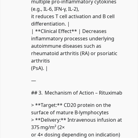
multiple pro‑inflammatory cytokines
(e.g., IL‑6, IFN-γ, IL‑2),
it reduces T cell activation and B cell
differentiation. |
| **Clinical Effect** | Decreases
inflammatory processes underlying
autoimmune diseases such as
rheumatoid arthritis (RA) or psoriatic
arthritis
(PsA). |
—
## 3. Mechanism of Action – Rituximab
> **Target:** CD20 protein on the
surface of mature B‑lymphocytes
> **Delivery:** Intravenous infusion at
375 mg/m² (2×
or 4× dosing depending on indication)