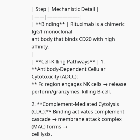
| Step | Mechanistic Detail |
|——|——————–|
| **Binding** | Rituximab is a chimeric
IgG1 monoclonal
antibody that binds CD20 with high
affinity.
|
| **Cell‑Killing Pathways** | 1.
**Antibody‑Dependent Cellular
Cytotoxicity (ADCC):
** Fc region engages NK cells → release
perforin/granzymes, killing B‑cell.
2. **Complement‑Mediated Cytolysis
(CDC):** Binding activates complement
cascade → membrane attack complex
(MAC) forms →
cell lysis.