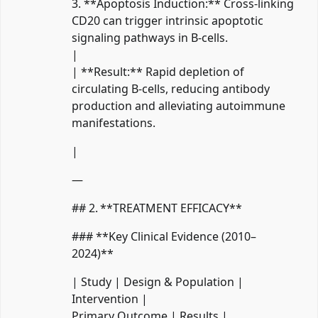
3. **Apoptosis Induction:** Cross‑linking
CD20 can trigger intrinsic apoptotic
signaling pathways in B‑cells.
|
| **Result:** Rapid depletion of
circulating B‑cells, reducing antibody
production and alleviating autoimmune
manifestations.
|
—
## 2. **TREATMENT EFFICACY**
### **Key Clinical Evidence (2010–
2024)**
| Study | Design & Population |
Intervention |
Primary Outcome | Results |