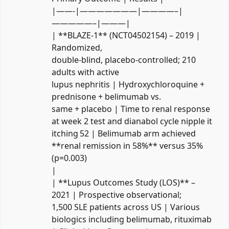
|——-|———————|————–|
—————–|———|
| **BLAZE‑1** (NCT04502154) – 2019 |
Randomized,
double‑blind, placebo‑controlled; 210
adults with active
lupus nephritis | Hydroxychloroquine +
prednisone + belimumab vs.
same + placebo | Time to renal response
at
week 2 test and dianabol cycle nipple it
itching
52 | Belimumab arm achieved
**renal remission in 58%** versus 35%
(p=0.003)
|
| **Lupus Outcomes Study (LOS)** –
2021 | Prospective observational;
1,500 SLE patients across US | Various
biologics including belimumab, rituximab