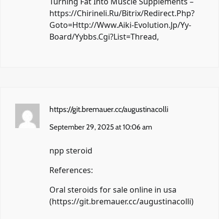
Turning Fat Into Muscle Supplements –
https://Chirineli.Ru/Bitrix/Redirect.Php?
Goto=Http://Www.Aiki-Evolution.Jp/Yy-
Board/Yybbs.Cgi?List=Thread
,
https://git.bremauer.cc/augustinacolli
September 29, 2025 at 10:06 am
npp steroid
References:
Oral steroids for sale online in usa
(
https://git.bremauer.cc/augustinacolli
)