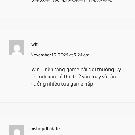
iwin
November 10, 2025 at 9:24 am
iwin
– nền tảng game bài đổi thưởng uy
tín, nơi bạn có thể thử vận may và tận
hưởng nhiều tựa game hấp
historydb.date