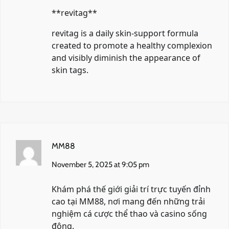
**revitag**
revitag
is a daily skin-support formula
created to promote a healthy complexion
and visibly diminish the appearance of
skin tags.
MM88
November 5, 2025 at 9:05 pm
Khám phá thế giới giải trí trực tuyến đỉnh
cao tại
MM88
, nơi mang đến những trải
nghiệm cá cược thể thao và casino sống
động.