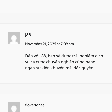
J88
November 21, 2025 at 7:09 am
Đến với
J88
, bạn sẽ được trải nghiệm dịch
vụ cá cược chuyên nghiệp cùng hàng
ngàn sự kiện khuyến mãi độc quyền.
tlovertonet