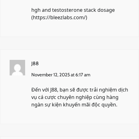
hgh and testosterone stack dosage
(
https://bleezlabs.com/
)
J88
November 12, 2025 at 6:17 am
Đến với
J88
, bạn sẽ được trải nghiệm dịch
vụ cá cược chuyên nghiệp cùng hàng
ngàn sự kiện khuyến mãi độc quyền.