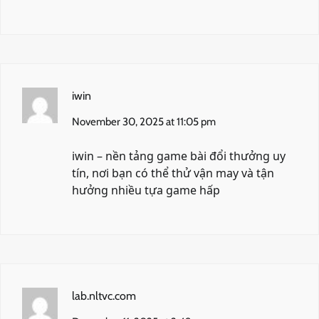
iwin
November 30, 2025 at 11:05 pm
iwin
– nền tảng game bài đổi thưởng uy
tín, nơi bạn có thể thử vận may và tận
hưởng nhiều tựa game hấp
lab.nltvc.com