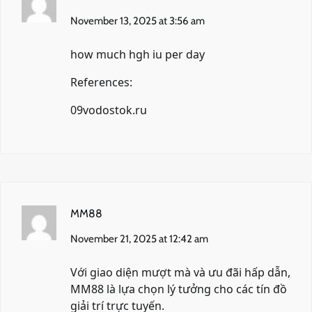
November 13, 2025 at 3:56 am
how much hgh iu per day
References:
09vodostok.ru
MM88
November 21, 2025 at 12:42 am
Với giao diện mượt mà và ưu đãi hấp dẫn,
MM88
là lựa chọn lý tưởng cho các tín đồ
giải trí trực tuyến.