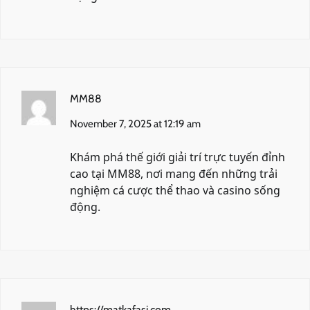
MM88
November 7, 2025 at 12:19 am
Khám phá thế giới giải trí trực tuyến đỉnh
cao tại
MM88
, nơi mang đến những trải
nghiệm cá cược thể thao và casino sống
động.
https://matkafasi.com