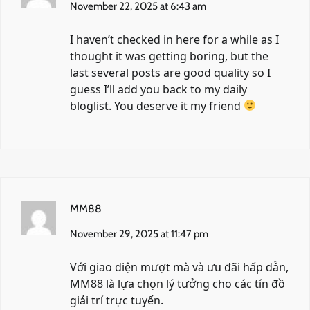
November 22, 2025 at 6:43 am
I haven’t checked in here for a while as I
thought it was getting boring, but the
last several posts are good quality so I
guess I’ll add you back to my daily
bloglist. You deserve it my friend
MM88
November 29, 2025 at 11:47 pm
Với giao diện mượt mà và ưu đãi hấp dẫn,
MM88
là lựa chọn lý tưởng cho các tín đồ
giải trí trực tuyến.