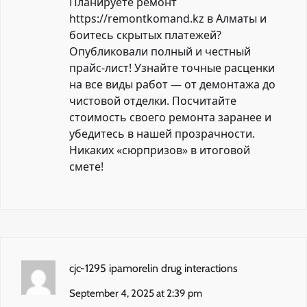
Планируете ремонт
https://remontkomand.kz
в Алматы и
боитесь скрытых платежей?
Опубликовали полный и честный
прайс-лист! Узнайте точные расценки
на все виды работ — от демонтажа до
чистовой отделки. Посчитайте
стоимость своего ремонта заранее и
убедитесь в нашей прозрачности.
Никаких «сюрпризов» в итоговой
смете!
cjc-1295 ipamorelin drug interactions
September 4, 2025 at 2:39 pm