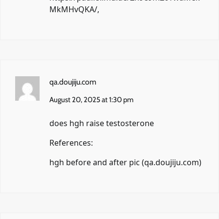
MkMHvQKA/
,
qa.doujiju.com
August 20, 2025 at 1:30 pm
does hgh raise testosterone
References:
hgh before and after pic (
qa.doujiju.com
)