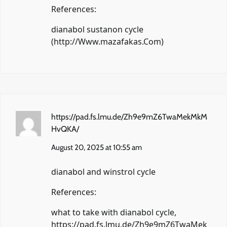
References:
dianabol sustanon cycle
(
http://Www.mazafakas.Com
)
https://pad.fs.lmu.de/Zh9e9mZ6TwaMekMkM
HvQKA/
August 20, 2025 at 10:55 am
dianabol and winstrol cycle
References:
what to take with dianabol cycle,
https://pad.fs.lmu.de/Zh9e9mZ6TwaMek