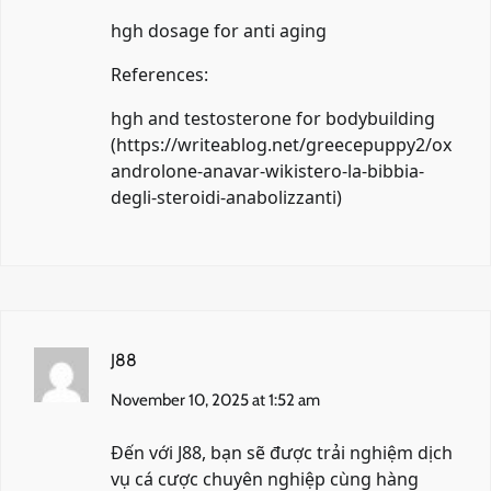
hgh dosage for anti aging
References:
hgh and testosterone for bodybuilding
(
https://writeablog.net/greecepuppy2/ox
androlone-anavar-wikistero-la-bibbia-
degli-steroidi-anabolizzanti
)
J88
November 10, 2025 at 1:52 am
Đến với
J88
, bạn sẽ được trải nghiệm dịch
vụ cá cược chuyên nghiệp cùng hàng