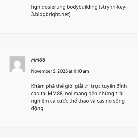
hgh dosierung bodybuilding (
stryhn-key-
3.blogbright.net
)
MM88
November 5, 2025 at 11:10 am
Khám phá thế giới giải trí trực tuyến đỉnh
cao tại
MM88
, nơi mang đến những trải
nghiệm cá cược thể thao và casino sống
động.