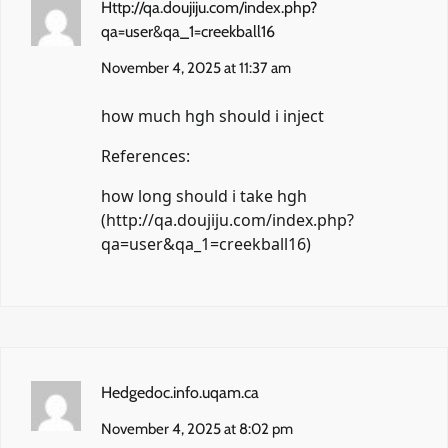
Http://qa.doujiju.com/index.php?
qa=user&qa_1=creekball16
November 4, 2025 at 11:37 am
how much hgh should i inject
References:
how long should i take hgh
(
http://qa.doujiju.com/index.php?
qa=user&qa_1=creekball16
)
Hedgedoc.info.uqam.ca
November 4, 2025 at 8:02 pm