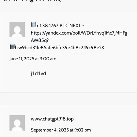
+ 1.384767 BTC.NEXT -
https://yandex.com/poll/WDrLYhyq1Mc7jMHFg
AW85q?
hs=9bcd31fe85afe6bfc39e4b8c249c98e2&
June 11, 2025 at 3:00 am
j1d1vd
www.chatgpt918.top
September 4, 2025 at 9:02 pm