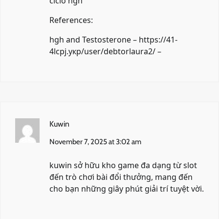
ciclo hgh
References:
hgh and Testosterone –
https://41-
4lcpj.укр/user/debtorlaura2/
–
Kuwin
November 7, 2025 at 3:02 am
kuwin
sở hữu kho game đa dạng từ slot
đến trò chơi bài đổi thưởng, mang đến
cho bạn những giây phút giải trí tuyệt vời.