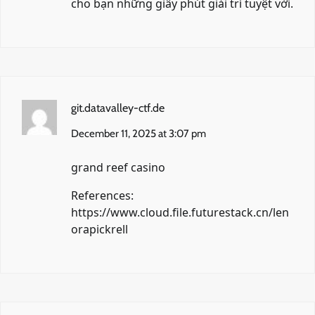
cho bạn những giây phút giải trí tuyệt vời.
git.datavalley-ctf.de
December 11, 2025 at 3:07 pm
grand reef casino
References:
https://www.cloud.file.futurestack.cn/len
orapickrell