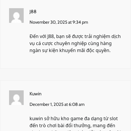
J88
November 30, 2025 at 9:34 pm
Đến với
J88
, bạn sẽ được trải nghiệm dịch
vụ cá cược chuyên nghiệp cùng hàng
ngàn sự kiện khuyến mãi độc quyền.
Kuwin
December 1, 2025 at 6:08 am
kuwin
sở hữu kho game đa dạng từ slot
đến trò chơi bài đổi thưởng, mang đến