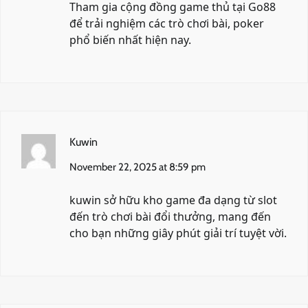
Tham gia cộng đồng game thủ tại
Go88
để trải nghiệm các trò chơi bài, poker
phổ biến nhất hiện nay.
Kuwin
November 22, 2025 at 8:59 pm
kuwin
sở hữu kho game đa dạng từ slot
đến trò chơi bài đổi thưởng, mang đến
cho bạn những giây phút giải trí tuyệt vời.