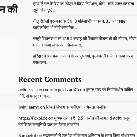
एसआईआर शिविरों का डीएम ने किया निरीक्षण, बोले—कोई पात्र मतदाता
लन की
सूची से न छूटे…
तीलू रौतेली पुरस्कार के लिए 13 महिलाओं का चयन, 35 आंगनबाड़ी
कार्यकर्तियां भी होंगी सम्मानित…
मसूरी विधानसभा को 17.80 करोड़ की विकास योजनाओं की सौगात, सीएम
धामी ने किया लोकार्पण-शिलान्यास.
हरिद्वार में शिवभक्त कांवड़ियों पर पुष्पवर्षा, मुख्यमंत्री धामी ने किया चरण
प्रक्षालन…
Recent Comments
online casino curacao geld zurüCk
on
पुनाड़ गदेरे पर निर्माणाधीन पार्किंग
गिरी, दो मजदूर घायल…
1win_eamn
on
सिंचाई विभाग के अधीक्षण अभियंता निलंबित
https://Foxpi.de
on
मुख्यमंत्री ने ₹ 12.51 करोड़ की लागत से हरबंश कपूर
मेमोरियल कम्युनिटी हॉल का किया लोकार्पण
Samueljaf
on
मुख्यमंत्री ने एक पेड़ मॉं के नाम अभियान के तहत किया पौधारोपण