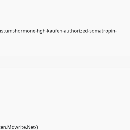
chstumshormone-hgh-kaufen-authorized-somatropin-
ten.Mdwrite.Net/
)