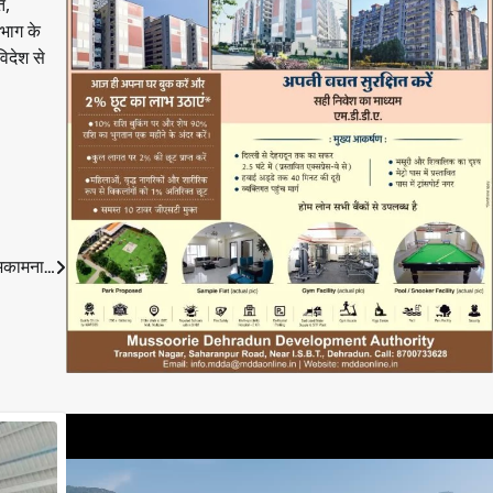
ि,
िभाग के
िदेश से
शुभकामना…