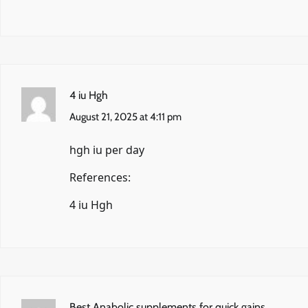
4 iu Hgh
August 21, 2025 at 4:11 pm
hgh iu per day
References:
4 iu Hgh
Best Anabolic supplements for quick gains