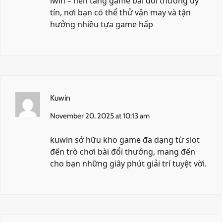
iwin
– nền tảng game bài đổi thưởng uy
tín, nơi bạn có thể thử vận may và tận
hưởng nhiều tựa game hấp
Kuwin
November 20, 2025 at 10:13 am
kuwin
sở hữu kho game đa dạng từ slot
đến trò chơi bài đổi thưởng, mang đến
cho bạn những giây phút giải trí tuyệt vời.