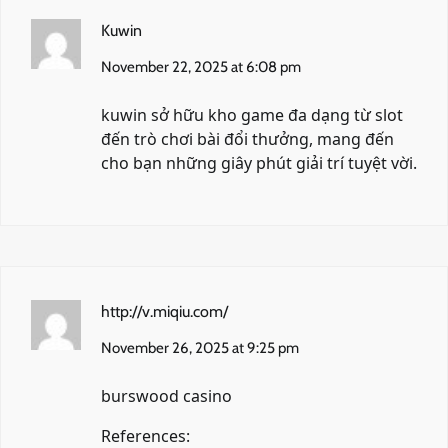
Kuwin
November 22, 2025 at 6:08 pm
kuwin
sở hữu kho game đa dạng từ slot
đến trò chơi bài đổi thưởng, mang đến
cho bạn những giây phút giải trí tuyệt vời.
http://v.miqiu.com/
November 26, 2025 at 9:25 pm
burswood casino
References: