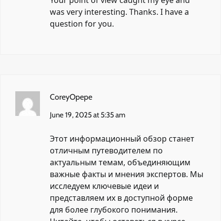
Your point of view caught my eye and
was very interesting. Thanks. I have a
question for you.
CoreyOpepe
June 19, 2025 at 5:35 am
Этот информационный обзор станет
отличным путеводителем по
актуальным темам, объединяющим
важные факты и мнения экспертов. Мы
исследуем ключевые идеи и
представляем их в доступной форме
для более глубокого понимания.