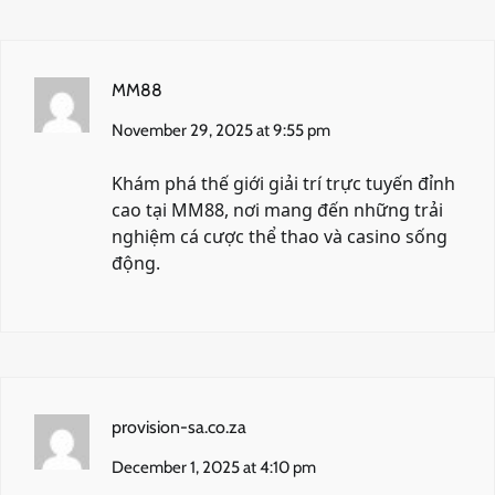
MM88
November 29, 2025 at 9:55 pm
Khám phá thế giới giải trí trực tuyến đỉnh
cao tại
MM88
, nơi mang đến những trải
nghiệm cá cược thể thao và casino sống
động.
provision-sa.co.za
December 1, 2025 at 4:10 pm