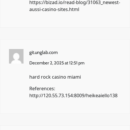
https://bizad.io/read-blog/31063_newest-
aussi-casino-sites.html
git.unglab.com
December 2, 2025 at 12:51 pm
hard rock casino miami
References:
http://120.55.73.154:8009/heikeaiello138