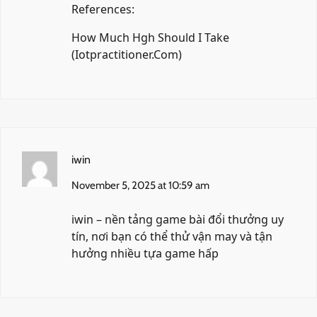
References:
How Much Hgh Should I Take
(
Iotpractitioner.Com
)
iwin
November 5, 2025 at 10:59 am
iwin
– nền tảng game bài đổi thưởng uy
tín, nơi bạn có thể thử vận may và tận
hưởng nhiều tựa game hấp