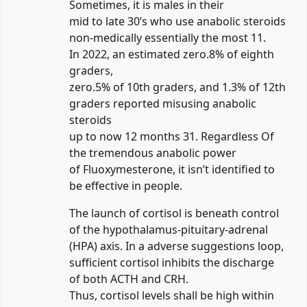
Sometimes, it is males in their
mid to late 30’s who use anabolic steroids
non-medically essentially the most 11.
In 2022, an estimated zero.8% of eighth
graders,
zero.5% of 10th graders, and 1.3% of 12th
graders reported misusing anabolic
steroids
up to now 12 months 31. Regardless Of
the tremendous anabolic power
of Fluoxymesterone, it isn’t identified to
be effective in people.
The launch of cortisol is beneath control
of the hypothalamus-pituitary-adrenal
(HPA) axis. In a adverse suggestions loop,
sufficient cortisol inhibits the discharge
of both ACTH and CRH.
Thus, cortisol levels shall be high within