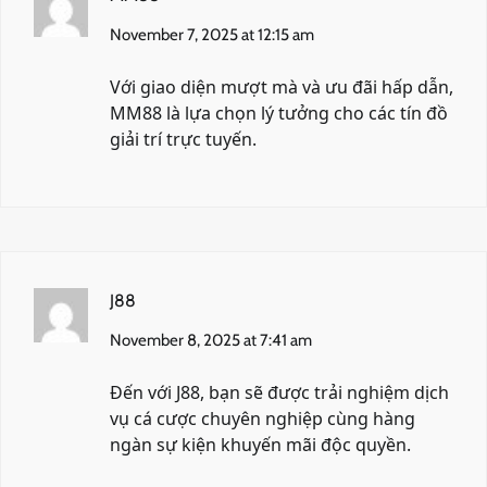
November 7, 2025 at 12:15 am
Với giao diện mượt mà và ưu đãi hấp dẫn,
MM88
là lựa chọn lý tưởng cho các tín đồ
giải trí trực tuyến.
J88
November 8, 2025 at 7:41 am
Đến với
J88
, bạn sẽ được trải nghiệm dịch
vụ cá cược chuyên nghiệp cùng hàng
ngàn sự kiện khuyến mãi độc quyền.