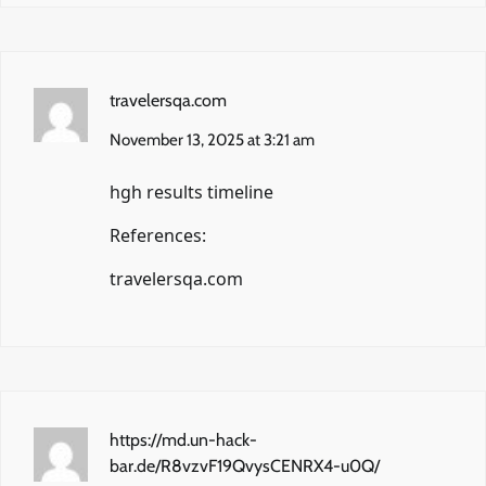
travelersqa.com
November 13, 2025 at 3:21 am
hgh results timeline
References:
travelersqa.com
https://md.un-hack-
bar.de/R8vzvF19QvysCENRX4-u0Q/