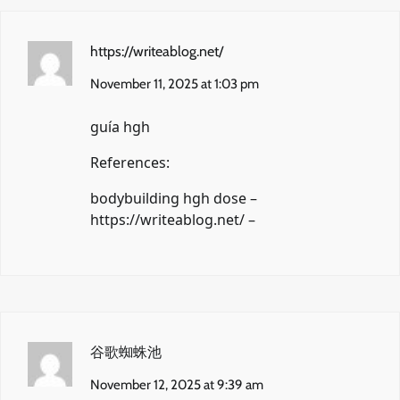
https://writeablog.net/
November 11, 2025 at 1:03 pm
guía hgh
References:
bodybuilding hgh dose –
https://writeablog.net/
–
谷歌蜘蛛池
November 12, 2025 at 9:39 am