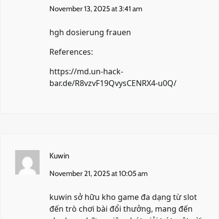
November 13, 2025 at 3:41 am
hgh dosierung frauen
References:
https://md.un-hack-
bar.de/R8vzvF19QvysCENRX4-u0Q/
Kuwin
November 21, 2025 at 10:05 am
kuwin
sở hữu kho game đa dạng từ slot
đến trò chơi bài đổi thưởng, mang đến