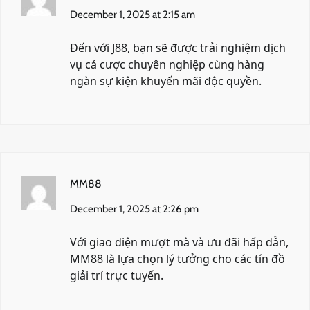
December 1, 2025 at 2:15 am
Đến với
J88
, bạn sẽ được trải nghiệm dịch
vụ cá cược chuyên nghiệp cùng hàng
ngàn sự kiện khuyến mãi độc quyền.
MM88
December 1, 2025 at 2:26 pm
Với giao diện mượt mà và ưu đãi hấp dẫn,
MM88
là lựa chọn lý tưởng cho các tín đồ
giải trí trực tuyến.