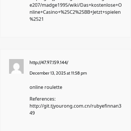
e207/madge1995/wiki/Das+kostenlose+O
nline+Casino+%25C2%25BB+Jetzt+spielen
%2521
http://47.97.159.144/
December 13, 2025 at 11:58 pm
online roulette
References:
http://git.tjyourong.com.cn/rubyefinnan3
49