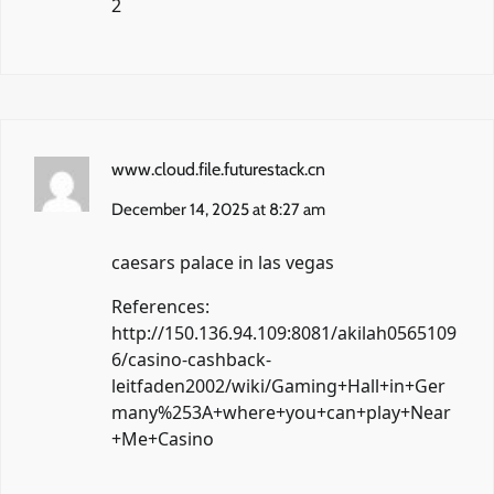
2
www.cloud.file.futurestack.cn
December 14, 2025 at 8:27 am
caesars palace in las vegas
References:
http://150.136.94.109:8081/akilah0565109
6/casino-cashback-
leitfaden2002/wiki/Gaming+Hall+in+Ger
many%253A+where+you+can+play+Near
+Me+Casino