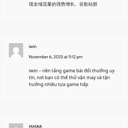
现全域流量的强势增长。
谷歌站群
iwin
November 6, 2025 at 11:12 pm
iwin
– nền tảng game bài đổi thưởng uy
tín, nơi bạn có thể thử vận may và tận
hưởng nhiều tựa game hấp
MM88