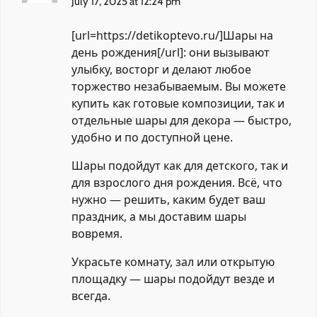
July 17, 2025 at 12:24 pm
[url=https://detikoptevo.ru/]Шары на
день рождения[/url]: они вызывают
улыбку, восторг и делают любое
торжество незабываемым. Вы можете
купить как готовые композиции, так и
отдельные шары для декора — быстро,
удобно и по доступной цене.
Шары подойдут как для детского, так и
для взрослого дня рождения. Всё, что
нужно — решить, каким будет ваш
праздник, а мы доставим шары
вовремя.
Украсьте комнату, зал или открытую
площадку — шары подойдут везде и
всегда.