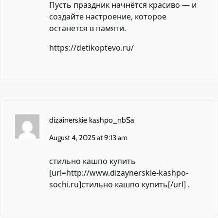
Пусть праздник начнётся красиво — и
создайте настроение, которое
останется в памяти.
https://detikoptevo.ru/
dizainerskie kashpo_nbSa
August 4, 2025 at 9:13 am
стильно кашпо купить
[url=http://www.dizaynerskie-kashpo-
sochi.ru]стильно кашпо купить[/url] .