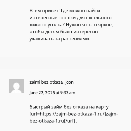
Всем привет! Где можно найти
интересные горшки
для школьного
живого уголка? Нужно что-то яркое,
чтобы детям было интересно
ухаживать за растениями.
zaimi bez otkaza_jcon
June 22, 2025 at 9:33 am
быстрый займ без отказа на карту
[url=https://zajm-bez-otkaza-1.ru/]zajm-
bez-otkaza-1.ru[/url] .