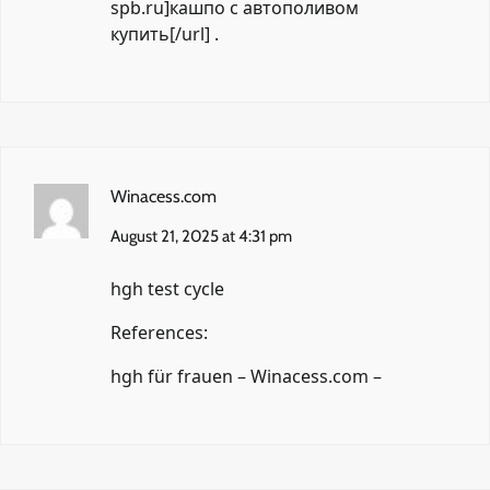
spb.ru]кашпо с автополивом
купить[/url] .
Winacess.com
August 21, 2025 at 4:31 pm
hgh test cycle
References:
hgh für frauen –
Winacess.com
–