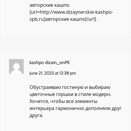
авторские кашпо
[url=http://www.dizaynerskie-kashpo-
spb.ru]авторские кашпо[/url] .
kashpo dizain_onMl
June 21, 2025 at 12:38 pm
Обустраиваю гостиную и выбираю
цветочные горшки в стиле
модерн.
Хочется, чтобы все элементы
интерьера гармонично дополняли друг
друга.