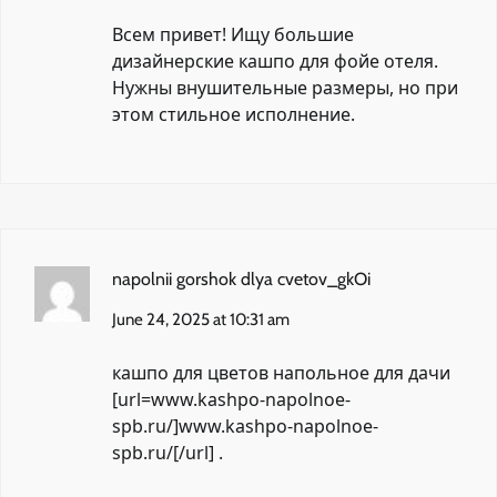
Всем привет! Ищу
большие
дизайнерские кашпо
для фойе отеля.
Нужны внушительные размеры, но при
этом стильное исполнение.
napolnii gorshok dlya cvetov_gkOi
June 24, 2025 at 10:31 am
кашпо для цветов напольное для дачи
[url=www.kashpo-napolnoe-
spb.ru/]www.kashpo-napolnoe-
spb.ru/[/url] .