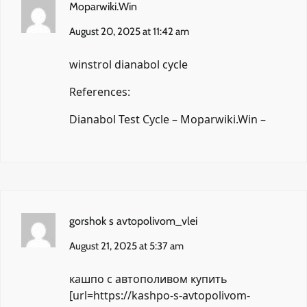
Moparwiki.Win
August 20, 2025 at 11:42 am
winstrol dianabol cycle
References:
Dianabol Test Cycle –
Moparwiki.Win
–
gorshok s avtopolivom_vlei
August 21, 2025 at 5:37 am
кашпо с автополивом купить
[url=https://kashpo-s-avtopolivom-