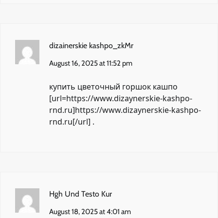
dizainerskie kashpo_zkMr
August 16, 2025 at 11:52 pm
купить цветочный горшок кашпо
[url=https://www.dizaynerskie-kashpo-
rnd.ru]https://www.dizaynerskie-kashpo-
rnd.ru[/url] .
Hgh Und Testo Kur
August 18, 2025 at 4:01 am