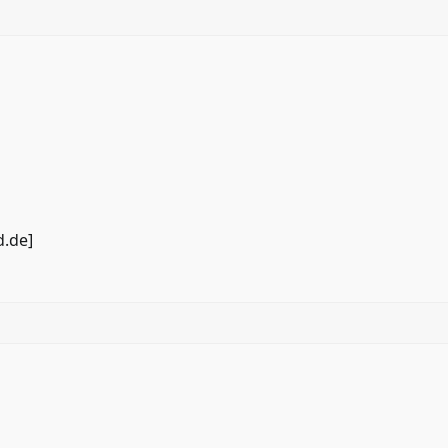
d.de
]