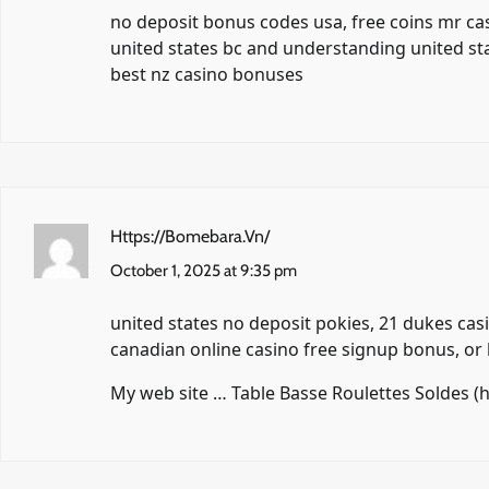
no deposit bonus codes usa,
free coins mr c
united states bc and understanding united st
best nz casino bonuses
Https://Bomebara.Vn/
October 1, 2025 at 9:35 pm
united states no deposit pokies, 21 dukes cas
canadian online casino free signup bonus, or 
My web site … Table Basse Roulettes Soldes (
h