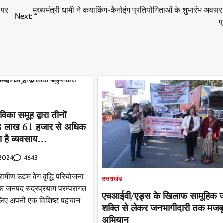
 पर
मुख्यमंत्री धामी ने कयाकिंग-कैनोइंग प्रतियोगिताओं के शुभारंभ अवस
Next:
प
िका समूह द्वारा तीनों
 68 लाख 61 हजार से अधिक
या है व्यवसाय…
4643
 2024
ामीण उद्यम वेग वृद्धि परियोजना
उत्तराखंड
कि जनपद रुद्रप्रयाग परम्परागत
एचआईवी/एड्स के खिलाफ सामूहिक जं
लिए अपनी एक विशिष्ट पहचान
शक्ति से लेकर जनभागीदारी तक मजब
अभियान