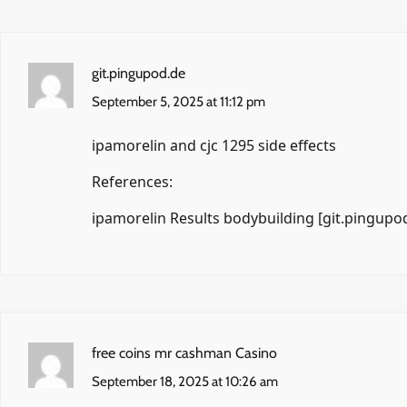
git.pingupod.de
September 5, 2025 at 11:12 pm
ipamorelin and cjc 1295 side effects
References:
ipamorelin Results bodybuilding [
git.pingupo
free coins mr cashman Casino
September 18, 2025 at 10:26 am