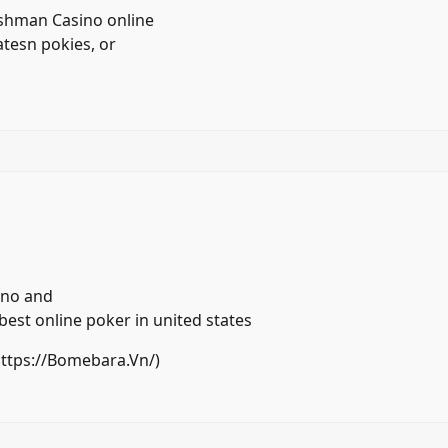
ashman Casino
online
atesn pokies, or
ino and
best online poker in united states
ttps://Bomebara.Vn/
)