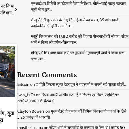
एसआईआर शिविरों का डीएम ने किया निरीक्षण, बोले—कोई पात्र मतदाता
र पर किया
सूची से न छूटे…
्रतिभाग…
तीलू रौतेली पुरस्कार के लिए 13 महिलाओं का चयन, 35 आंगनबाड़ी
कार्यकर्तियां भी होंगी सम्मानित…
मसूरी विधानसभा को 17.80 करोड़ की विकास योजनाओं की सौगात, सीएम
धामी ने किया लोकार्पण-शिलान्यास.
हरिद्वार में शिवभक्त कांवड़ियों पर पुष्पवर्षा, मुख्यमंत्री धामी ने किया चरण
प्रक्षालन…
Recent Comments
Bitcoin
on
द पॉली किड्स स्कूल देहरादून ने चंद्रबनी में अपनी नई शाखा खोली…
1win_fzOt
on
जिलाधिकारी आशीष भटगांई ने स्प्रिंग एवं रिवर रिजुविनेशन
अथॉरिटी (सारा) की बैठक ली
Clayton Bowers
on
मुख्यमंत्री ने प्रदान की विभिन्न विकास योजनाओं के लिये
ग, युवा
5.26 करोड़ की धनराशि
ूत
mostbet_napa
on
सीएम धामी ने श्रमवीरों के कल्याण के लिए ₹11 करोड़ 50