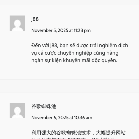
J88
November 5, 2025 at 11:28 pm
Đến với
J88
, bạn sẽ được trải nghiệm dịch
vụ cá cược chuyên nghiệp cùng hàng
ngàn sự kiện khuyến mãi độc quyền.
谷歌蜘蛛池
November 6, 2025 at 10:36 am
利用强大的谷歌蜘蛛池技术，大幅提升网站