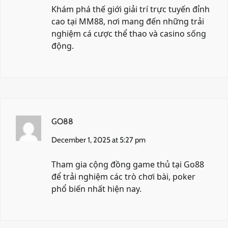
Khám phá thế giới giải trí trực tuyến đỉnh
cao tại
MM88
, nơi mang đến những trải
nghiệm cá cược thể thao và casino sống
động.
GO88
December 1, 2025 at 5:27 pm
Tham gia cộng đồng game thủ tại
Go88
để trải nghiệm các trò chơi bài, poker
phổ biến nhất hiện nay.