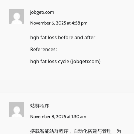
jobgetr.com
November 6, 2025 at 4:58 pm
hgh fat loss before and after
References:
hgh fat loss cycle (
jobgetr.com
)
站群程序
November 8, 2025 at 1:30 am
搭载智能站群程序，自动化搭建与管理，为