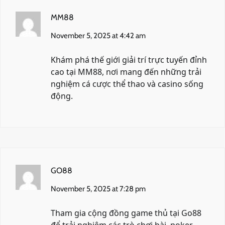
MM88
November 5, 2025 at 4:42 am
Khám phá thế giới giải trí trực tuyến đỉnh
cao tại
MM88
, nơi mang đến những trải
nghiệm cá cược thể thao và casino sống
động.
GO88
November 5, 2025 at 7:28 pm
Tham gia cộng đồng game thủ tại
Go88