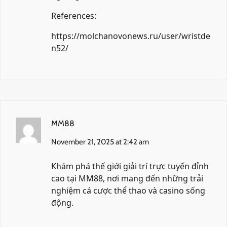
References:
https://molchanovonews.ru/user/wristde
n52/
MM88
November 21, 2025 at 2:42 am
Khám phá thế giới giải trí trực tuyến đỉnh
cao tại
MM88
, nơi mang đến những trải
nghiệm cá cược thể thao và casino sống
động.