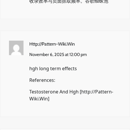
收录效率与页面抓取频率。
谷歌蜘蛛池
Http://Pattern-Wiki.Win
November 6, 2025 at 12:00 pm
hgh long term effects
References:
Testosterone And Hgh [
http://Pattern-
Wiki.Win
]