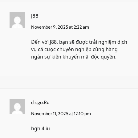
J88
November 9, 2025 at 2:22 am
Đến với
J88
, bạn sẽ được trải nghiệm dịch
vụ cá cược chuyên nghiệp cùng hàng
ngàn sự kiện khuyến mãi độc quyền.
clicgo.Ru
November 11, 2025 at 12:10 pm
hgh 4 iu