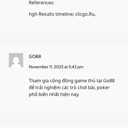
References:
hgh Results timeline;
clicgo.Ru
,
GO88
November 11, 2025 at 5:42 pm
Tham gia cộng đồng game thủ tại
Go88
để trải nghiệm các trò chơi bài, poker
phổ biến nhất hiện nay.