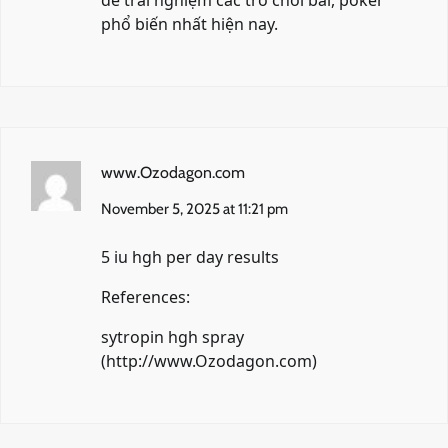
để trải nghiệm các trò chơi bài, poker
phổ biến nhất hiện nay.
www.Ozodagon.com
November 5, 2025 at 11:21 pm
5 iu hgh per day results
References:
sytropin hgh spray
(
http://www.Ozodagon.com
)