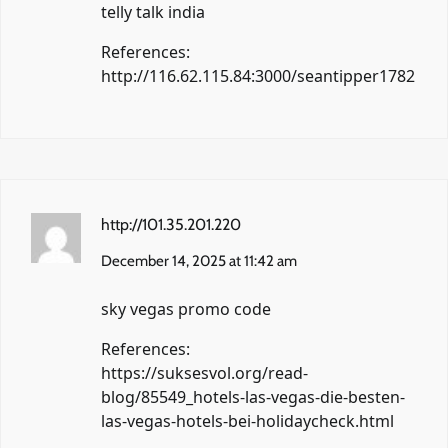
telly talk india
References:
http://116.62.115.84:3000/seantipper1782
http://101.35.201.220
December 14, 2025 at 11:42 am
sky vegas promo code
References:
https://suksesvol.org/read-
blog/85549_hotels-las-vegas-die-besten-
las-vegas-hotels-bei-holidaycheck.html