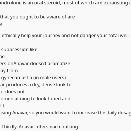
xandrolone is an oral steroid, most of which are exhausting 
that you ought to be aware of are
a.
thically help your journey and not danger your total well-
 suppression like
ne
nversionAnavar doesn’t aromatize
way from
r gynecomastia (in male users).
ar produces a dry, dense look to
 it does not
 women aiming to look toned and
ld
 using Anavar, so you would want to increase the daily dosa
 Thirdly, Anavar offers each bulking