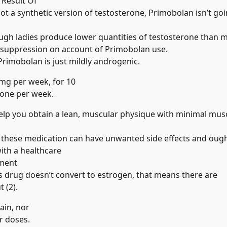
 Result Of
s not a synthetic version of testosterone, Primobolan isn’t go
ough ladies produce lower quantities of testosterone than 
 suppression on account of Primobolan use.
rimobolan is just mildly androgenic.
0mg per week, for 10
rone per week.
help you obtain a lean, muscular physique with minimal mus
t these medication can have unwanted side effects and oug
with a healthcare
ement
is drug doesn’t convert to estrogen, that means there are
 (2).
ain, nor
er doses.