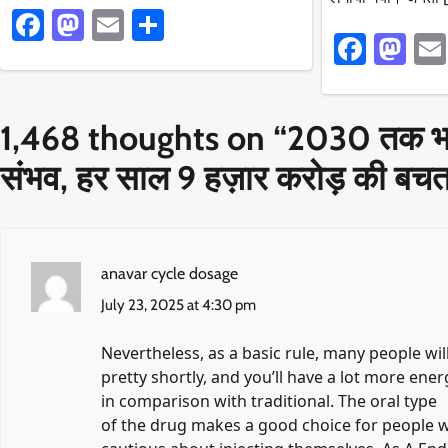
Facebook
Mastodon
Email
Share
Faceb
Ma
1,468 thoughts on “
2030 तक भार
संभव, हर साल 9 हज़ार करोड़ की बच
anavar cycle dosage
July 23, 2025 at 4:30 pm
Nevertheless, as a basic rule, many people wil
pretty shortly, and you’ll have a lot more ener
in comparison with traditional. The oral type
of the drug makes a good choice for people 