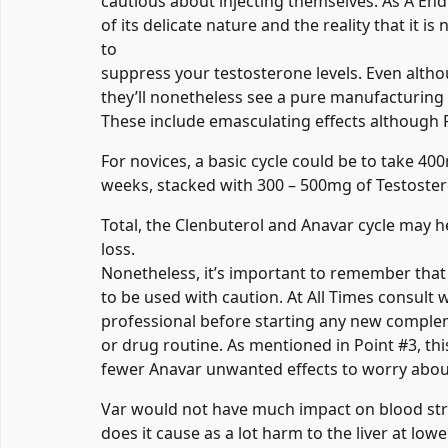
cautious about injecting themselves. As A End
of its delicate nature and the reality that it i
to
suppress your testosterone levels. Even alth
they’ll nonetheless see a pure manufacturing
These include emasculating effects although P
For novices, a basic cycle could be to take 40
weeks, stacked with 300 – 500mg of Testoste
Total, the Clenbuterol and Anavar cycle may 
loss.
Nonetheless, it’s important to remember tha
to be used with caution. At All Times consult 
professional before starting any new compl
or drug routine. As mentioned in Point #3, th
fewer Anavar unwanted effects to worry about
Var would not have much impact on blood str
does it cause as a lot harm to the liver at low