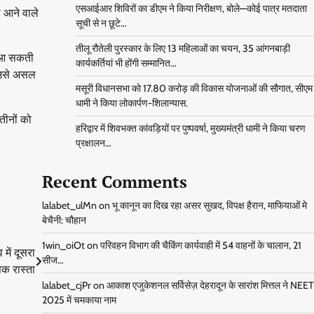
एसआईआर शिविरों का डीएम ने किया निरीक्षण, बोले—कोई पात्र मतदाता
ो आने वाले
सूची से न छूटे…
तीलू रौतेली पुरस्कार के लिए 13 महिलाओं का चयन, 35 आंगनबाड़ी
ट आ सकती
कार्यकर्तियां भी होंगी सम्मानित…
ि उसे असल
मसूरी विधानसभा को 17.80 करोड़ की विकास योजनाओं की सौगात, सीएम
धामी ने किया लोकार्पण-शिलान्यास.
ीनों को
हरिद्वार में शिवभक्त कांवड़ियों पर पुष्पवर्षा, मुख्यमंत्री धामी ने किया चरण
प्रक्षालन…
Recent Comments
lalabet_ulMn
on
भू कानून का दिख रहा असर सुखद, विपक्ष हैरान, माफियाओं मे
बेचैनी: चौहान
1win_oiOt
on
परिवहन विभाग की चैकिंग कार्यवाही में 54 वाहनों के चालान, 21
में दूसरा
सीज…
िक रास्ता
lalabet_cjPr
on
आकाश एजुकेशनल सर्विसेज़ देहरादून के सारांश मित्तल ने NEET
2025 में चमकाया नाम