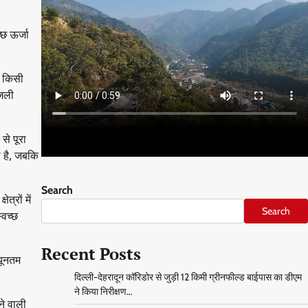
छ ऊर्जा
ा किसी
िजली
से पूरा
 है, जबकि
Search
्रों में
Search
्वच्छ
Recent Posts
यूनतम
दिल्ली-देहरादून कॉरिडोर से जुड़ी 12 किमी ग्रीनफील्ड बाईपास का डीएम
ने किया निरीक्षण…
ने वाली