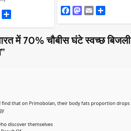
Facebook
Mastodon
Email
Share
ook
stodon
Email
Share
त में 70% चौबीस घंटे स्वच्छ बिजली
त
”
l find that on Primobolan, their body fats proportion drops
gy
who discover themselves