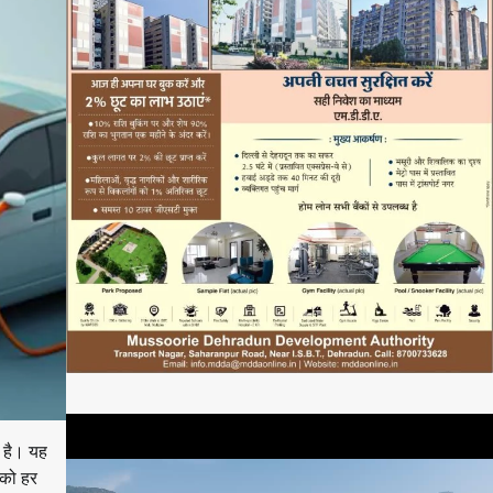
 है। यह
 को हर