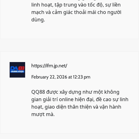
linh hoạt, tập trung vào tốc độ, sự liền
mạch và cảm giác thoải mái cho người
dùng.
https://ifm.jp.net/
February 22, 2026 at 12:23 pm
QQ88 được xây dựng như một không
gian giải trí online hiện đại, đề cao sự linh
hoạt, giao diện thân thiện và vận hành
mượt mà.