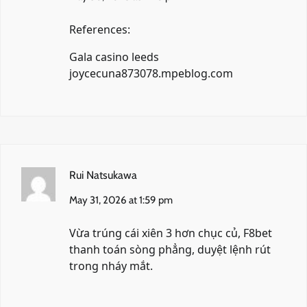
References:
Gala casino leeds
joycecuna873078.mpeblog.com
Rui Natsukawa
May 31, 2026 at 1:59 pm
Vừa trúng cái xiên 3 hơn chục củ,
F8bet
thanh toán sòng phẳng, duyệt lệnh rút
trong nháy mắt.