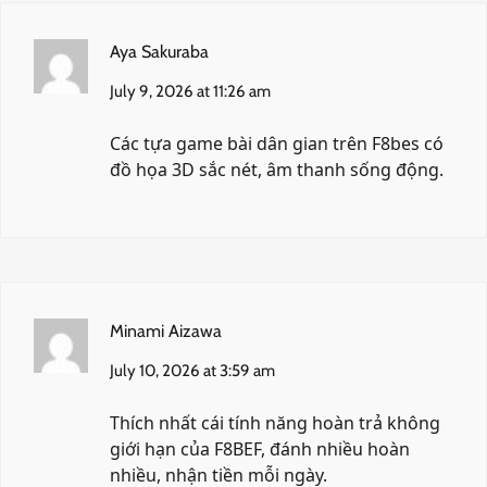
Aya Sakuraba
July 9, 2026 at 11:26 am
Các tựa game bài dân gian trên
F8bes
có
đồ họa 3D sắc nét, âm thanh sống động.
Minami Aizawa
July 10, 2026 at 3:59 am
Thích nhất cái tính năng hoàn trả không
giới hạn của
F8BEF
, đánh nhiều hoàn
nhiều, nhận tiền mỗi ngày.