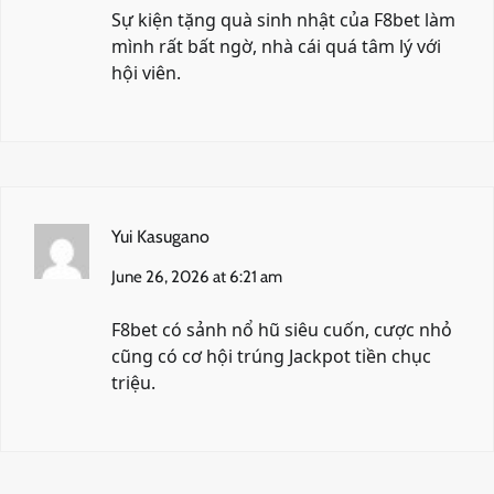
Sự kiện tặng quà sinh nhật của
F8bet
làm
mình rất bất ngờ, nhà cái quá tâm lý với
hội viên.
Yui Kasugano
June 26, 2026 at 6:21 am
F8bet
có sảnh nổ hũ siêu cuốn, cược nhỏ
cũng có cơ hội trúng Jackpot tiền chục
triệu.