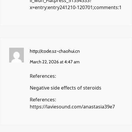
ll_wdn_Flatpress_51354333?
x=entry:entry241210-120701;comments:1
http://code.sz-chaohui.cn
March 22, 2026 at 4:47 am
References:
Negative side effects of steroids
References:
https://laviesound.com/anastasia39e7