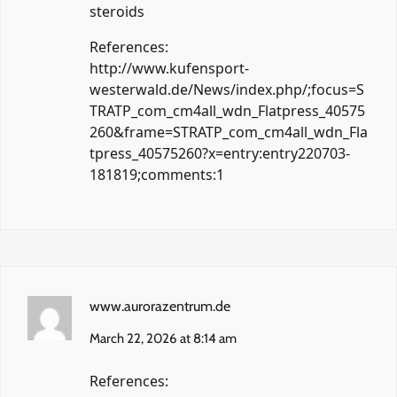
steroids
References:
http://www.kufensport-
westerwald.de/News/index.php/;focus=S
TRATP_com_cm4all_wdn_Flatpress_40575
260&frame=STRATP_com_cm4all_wdn_Fla
tpress_40575260?x=entry:entry220703-
181819;comments:1
www.aurorazentrum.de
March 22, 2026 at 8:14 am
References: