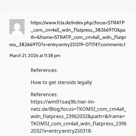
https://www.fcla.de/index.php/;focus=STRATP
_com_cm4all_wdn_Flatpress_38266970&pa
th=&frame=STRATP_com_cm4all_wdn_Flatpr
ess_38266970?x=entry:entry251219-071747;comments:1
March 21, 2026 at 11:38 pm
References:
How to get steroids legally
References:
https://wm01oaq9b.hier-im-
netz.de/Blog;focus=TKOMSI_com_cm4all_
wdn_Flatpress_23962032&path=&frame=
TKOMSI_com_cm4all_wdn_Flatpress_2396
2032?x=entry:entry250318-