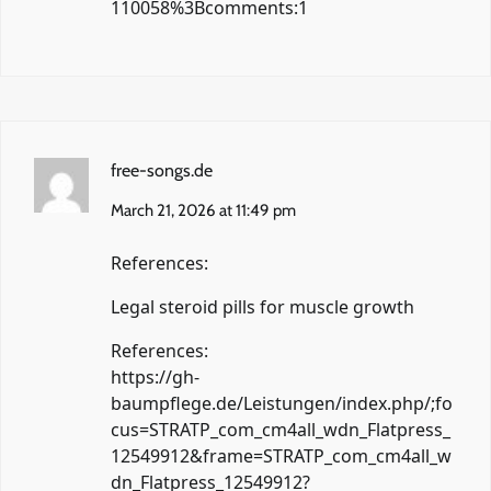
110058%3Bcomments:1
free-songs.de
March 21, 2026 at 11:49 pm
References:
Legal steroid pills for muscle growth
References:
https://gh-
baumpflege.de/Leistungen/index.php/;fo
cus=STRATP_com_cm4all_wdn_Flatpress_
12549912&frame=STRATP_com_cm4all_w
dn_Flatpress_12549912?