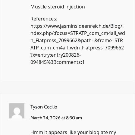
Muscle steroid injection
References:
https://www.jasminsideenreich.de/Blog/i
ndex.php/;focus=STRATP_com_cm4all_wd
n_Flatpress_7099662&path=&frame=STR
ATP_com_cm4all_wdn_Flatpress_7099662
?x=entry:entry200826-
094845%3Bcomments:1
Tyson Cecilio
March 24, 2026 at 8:30 am
Hmm it appears like your blog ate my