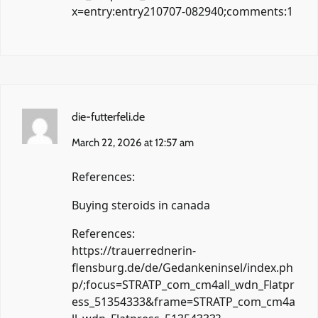
x=entry:entry210707-082940;comments:1
die-futterfeli.de
March 22, 2026 at 12:57 am
References:
Buying steroids in canada
References:
https://trauerrednerin-
flensburg.de/de/Gedankeninsel/index.ph
p/;focus=STRATP_com_cm4all_wdn_Flatpr
ess_51354333&frame=STRATP_com_cm4a