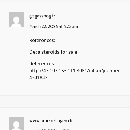
git.gasshog.fr
March 22, 2026 at 6:23 am
References:
Deca steroids for sale
References:
http://47.107.153.111:8081/gitlab/jeannei
4341842
www.amc-reilingen.de