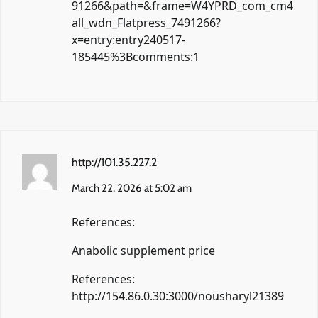
91266&path=&frame=W4YPRD_com_cm4
all_wdn_Flatpress_7491266?
x=entry:entry240517-
185445%3Bcomments:1
http://101.35.227.2
March 22, 2026 at 5:02 am
References:
Anabolic supplement price
References:
http://154.86.0.30:3000/nousharyl21389