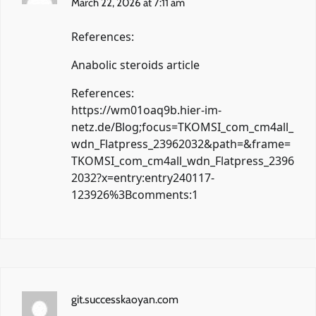
March 22, 2026 at 7:11 am
References:
Anabolic steroids article
References:
https://wm01oaq9b.hier-im-
netz.de/Blog;focus=TKOMSI_com_cm4all_
wdn_Flatpress_23962032&path=&frame=
TKOMSI_com_cm4all_wdn_Flatpress_2396
2032?x=entry:entry240117-
123926%3Bcomments:1
git.successkaoyan.com