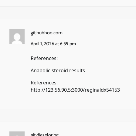
git.hubhoo.com
April 1, 2026 at 6:59 pm
References:
Anabolic steroid results
References:
http://123.56.90.5:3000/reginaldx54153
git.dieselor.bg