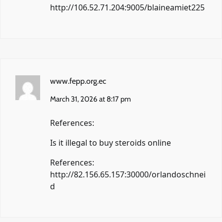
http://106.52.71.204:9005/blaineamiet225
www.fepp.org.ec
March 31, 2026 at 8:17 pm
References:
Is it illegal to buy steroids online
References:
http://82.156.65.157:30000/orlandoschnei
d