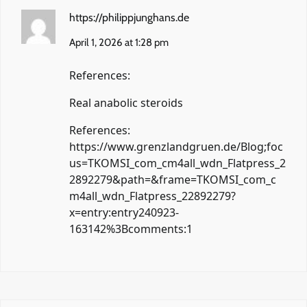
https://philippjunghans.de
April 1, 2026 at 1:28 pm
References:
Real anabolic steroids
References:
https://www.grenzlandgruen.de/Blog;foc
us=TKOMSI_com_cm4all_wdn_Flatpress_2
2892279&path=&frame=TKOMSI_com_c
m4all_wdn_Flatpress_22892279?
x=entry:entry240923-
163142%3Bcomments:1