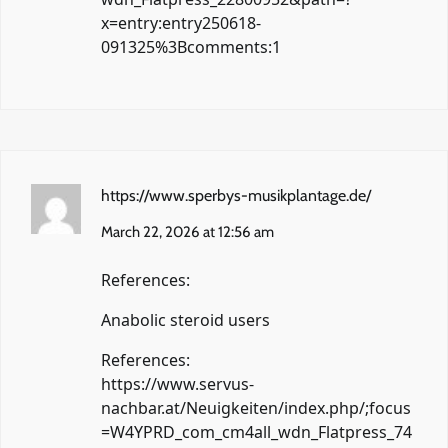
x=entry:entry250618-
091325%3Bcomments:1
https://www.sperbys-musikplantage.de/
March 22, 2026 at 12:56 am
References:
Anabolic steroid users
References:
https://www.servus-
nachbar.at/Neuigkeiten/index.php/;focus
=W4YPRD_com_cm4all_wdn_Flatpress_74