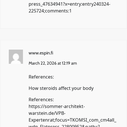
press_47634941?x=entry:entry240324-
225724;comments:1
www.espin.fi
March 22, 2026 at 12:19 am
References:
How steroids affect your body
References:
https://sommer-architekt-
warstein.de/VPB-
Expertenrat;focus=TKOMSI_com_cm4all_
wdn_Flatpress_22800952&path=?